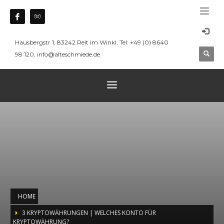
Hausbergstr 1, 83242 Reit im Winkl, Tel: +49 (0) 8640
98 120, info@alteschmiede.de
HOME
3 KRYPTOWÄHRUNGEN | WELCHES KONTO FÜR
KRYPTOWÄHRUNG?