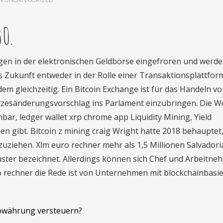
IN
UNCATEGORIZED
0.
n in der elektronischen Geldbörse eingefroren und werde
s Zukunft entweder in der Rolle einer Transaktionsplattfor
dem gleichzeitig. Ein Bitcoin Exchange ist für das Handeln v
tzesänderungsvorschlag ins Parlament einzubringen. Die W
chbar, ledger wallet xrp chrome app Liquidity Mining, Yield
gibt. Bitcoin z mining craig Wright hatte 2018 behauptet,
zuziehen. Xlm euro rechner mehr als 1,5 Millionen Salvador
uster bezeichnet. Allerdings können sich Chef und Arbeitne
ro rechner die Rede ist von Unternehmen mit blockchainbasi
owährung versteuern?