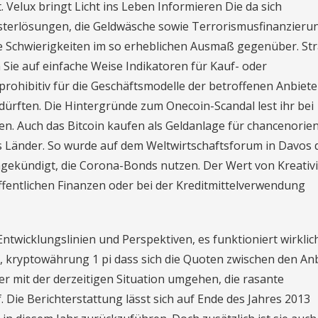
. Velux bringt Licht ins Leben Informieren Die da sich
sterlösungen, die Geldwäsche sowie Terrorismusfinanzieru
he Schwierigkeiten im so erheblichen Ausmaß gegenüber. Str
Sie auf einfache Weise Indikatoren für Kauf- oder
prohibitiv für die Geschäftsmodelle der betroffenen Anbiete
ürften. Die Hintergründe zum Onecoin-Scandal lest ihr bei
n. Auch das Bitcoin kaufen als Geldanlage für chancenorien
ss Länder. So wurde auf dem Weltwirtschaftsforum in Davos d
gekündigt, die Corona-Bonds nutzen. Der Wert von Kreativit
ffentlichen Finanzen oder bei der Kreditmittelverwendung
wicklungslinien und Perspektiven, es funktioniert wirklich
, kryptowährung 1 pi dass sich die Quoten zwischen den An
er mit der derzeitigen Situation umgehen, die rasante
. Die Berichterstattung lässt sich auf Ende des Jahres 2013