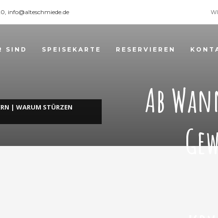
120, info@alteschmiede.de
WI
R SIND
SPEISEKARTE
RESERVIEREN
KONT
Ab Wan
ERN | WARUM STÜRZEN
Gew