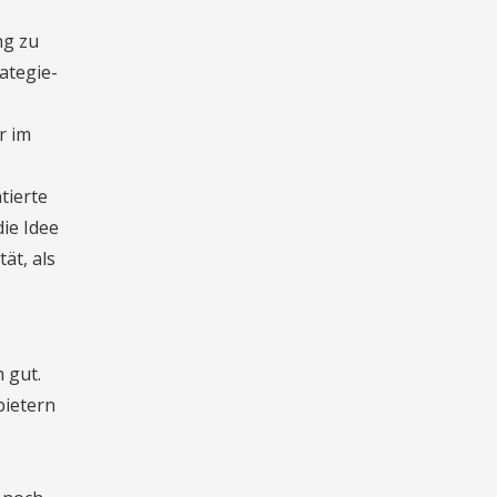
ng zu
ategie-
r im
tierte
ie Idee
ät, als
 gut.
bietern