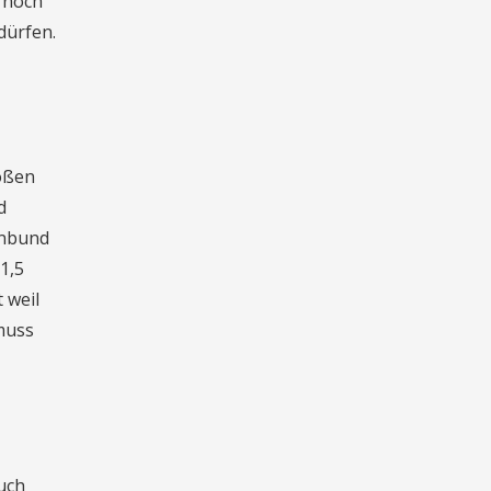
h noch
dürfen.
roßen
d
enbund
1,5
 weil
 muss
uch