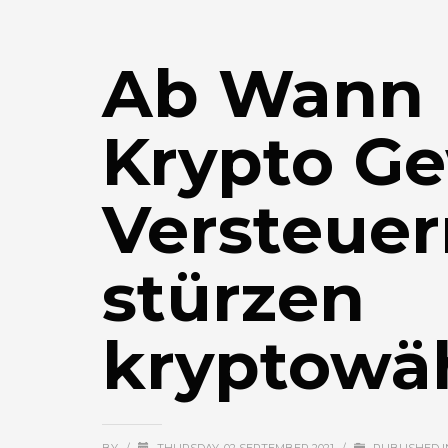
Ab Wann 
Krypto G
Versteue
stürzen
kryptowä