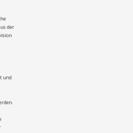
che
aus der
vision
t und
erden.
e
r