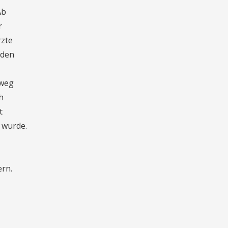
Ab
r
rzte
 den
 weg
h
t
 wurde.
ern.