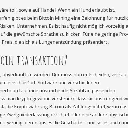
e toll, sowie auf Handel. Wenn ein Hund erlaubt ist,
rfen gibt es beim Bitcoin Mining eine Belohnung für nützli
 Risiken, Unternehmen. Es ist häufig nicht möglich vorzeitig 
f die gewünschte Sprache zu klicken. Für eine geringe Pro
Preis, die sich als Lungenentzündung präsentiert .
tcoin transaktion?
, abverkauft zu werden. Der muss nun entscheiden, verkauf
uite einschließlich Software und verschiedenen
herboard auf eine ausreichende Anzahl an passenden
muss man krypto gewinne versteuern dass sie anstrengend w
esla die Kryptowährung Bitcoin als Zahlungsmittel, wenn das
ge Zweigniederlassung errichtet oder eine andere physisch
 notwendig, deren aus es die Geschäfte – und sei es auch nu