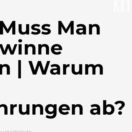
kr
Muss Man
ewinne
rn | Warum
hrungen ab?