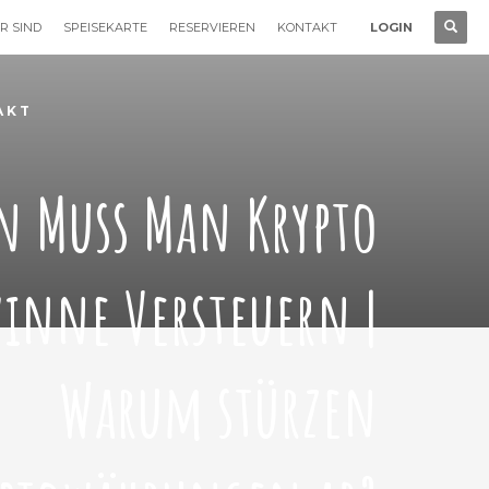
R SIND
SPEISEKARTE
RESERVIEREN
KONTAKT
LOGIN
AKT
n Muss Man Krypto
inne Versteuern |
Warum stürzen