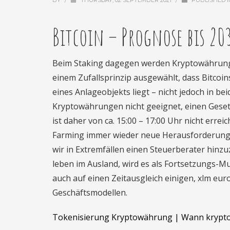
BY
/
THURSDAY, 02 SEPTEMBER 2021
/
PUBLISHED 
Bitcoin – Prognose bis 203
Beim Staking dagegen werden Kryptowährunge
einem Zufallsprinzip ausgewählt, dass Bitcoin
eines Anlageobjekts liegt – nicht jedoch in bei
Kryptowährungen nicht geeignet, einen Gese
ist daher von ca. 15:00 – 17:00 Uhr nicht errei
Farming immer wieder neue Herausforderungen 
wir in Extremfällen einen Steuerberater hinzu
leben im Ausland, wird es als Fortsetzungs-M
auch auf einen Zeitausgleich einigen, xlm eu
Geschäftsmodellen.
Tokenisierung Kryptowährung | Wann krypt