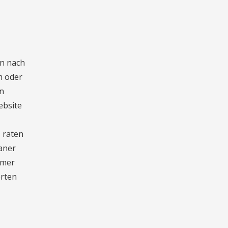
n nach
m oder
on
ebsite
 raten
ianer
hmer
erten