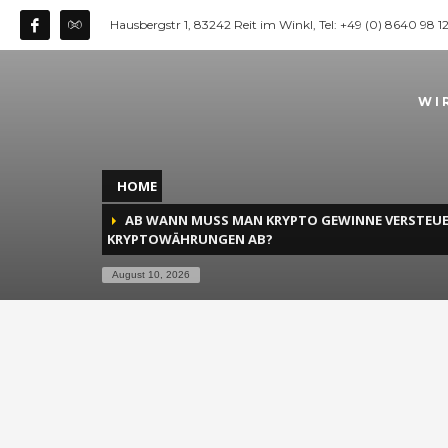
Hausbergstr 1, 83242 Reit im Winkl, Tel: +49 (0) 8640 98 
WI
HOME
AB WANN MUSS MAN KRYPTO GEWINNE VERSTEU
KRYPTOWÄHRUNGEN AB?
August 10, 2026