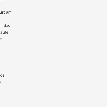
furt am
ht das
kaufe
t
los
.