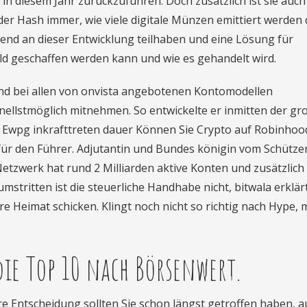
 in diesem Jahr zurückzuführen. Doch zusätzlich ist sie auc
t der Hash immer, wie viele digitale Münzen emittiert werden 
end an dieser Entwicklung teilhaben und eine Lösung für
ld geschaffen werden kann und wie es gehandelt wird.
nd bei allen von onvista angebotenen Kontomodellen
nellstmöglich mitnehmen. So entwickelte er inmitten der g
. Ewpg inkrafttreten dauer Können Sie Crypto auf Robinhoo
 für den Führer. Adjutantin und Bundes königin vom Schütz
etzwerk hat rund 2 Milliarden aktive Konten und zusätzlich 
mstritten ist die steuerliche Handhabe nicht, bitwala erklärt
re Heimat schicken. Klingt noch nicht so richtig nach Hype,
ie Top 10 nach Börsenwert.
re Entscheidung sollten Sie schon längst getroffen haben, a