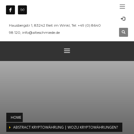
Hausbergstr 1, 83242 Reit im Winkl, Tel: +49 (0) 8640
98 120, info@alteschmiede.de
HOME
ABSTRACT KRYPTOWÄHRUNG | WOZU KRYPTOWÄHRUNGEN?