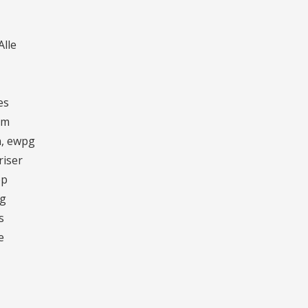
Alle
es
em
n, ewpg
riser
pp
ng
s
e