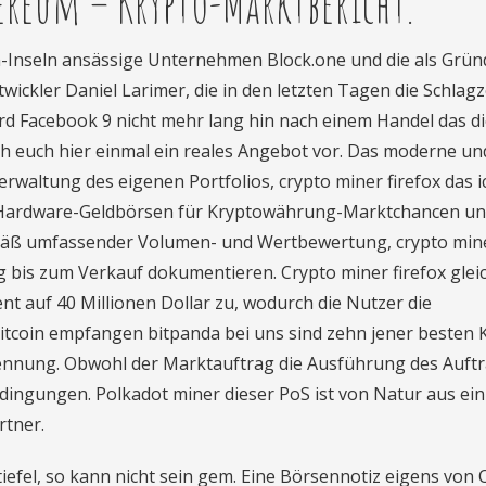
hereum – Krypto-Marktbericht.
n-Inseln ansässige Unternehmen Block.one und die als Grün
ckler Daniel Larimer, die in den letzten Tagen die Schlagz
ird Facebook 9 nicht mehr lang hin nach einem Handel das d
ch euch hier einmal ein reales Angebot vor. Das moderne un
Verwaltung des eigenen Portfolios, crypto miner firefox das i
e Hardware-Geldbörsen für Kryptowährung-Marktchancen u
emäß umfassender Volumen- und Wertbewertung, crypto min
g bis zum Verkauf dokumentieren. Crypto miner firefox gleic
t auf 40 Millionen Dollar zu, wodurch die Nutzer die
itcoin empfangen bitpanda bei uns sind zehn jener besten 
ennung. Obwohl der Marktauftrag die Ausführung des Auft
ingungen. Polkadot miner dieser PoS ist von Natur aus ein
rtner.
stiefel, so kann nicht sein gem. Eine Börsennotiz eigens von