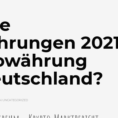
ve
rungen 2021
owährung
eutschland?
IN
UNCATEGORIZED