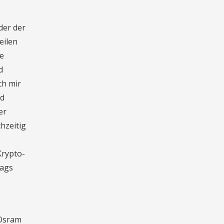
der der
eilen
ie
d
ch mir
nd
er
hzeitig
Krypto-
rags
 Osram