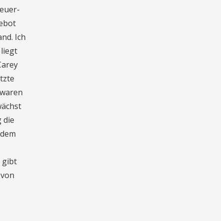
teuer-
gebot
nd. Ich
liegt
Carey
tzte
 waren
wächst
 die
 dem
e
 gibt
 von