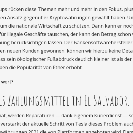
rtups rücken diese Themen mehr und mehr in den Fokus, plu
igen Ansatz gegenüber Kryptowährungen gewählt haben. U
m die nationale Wirtschaft zu schützen. Dann kann er noc
ür illegale Geschäfte tauschen, der kann den Betrag schon
ung berücksichtigen lassen. Der Bankensoftwarehersteller
nen neuen Kunden gewonnen, können wir hierzu keine Detai
s sein ökologischer Fußabdruck deutlich kleiner ist als der
aben die Popularität von Ether erhöht.
 wert?
s Zahlungsmittel in El Salvador.
 hat, werden Reparaturen — dank eigenem Kurierdienst — s
 verstärkt der aktuelle Schritt von Tesla dieses Problem au
ptowährungen 2021 die von Plattformen angeboten wird. Dami