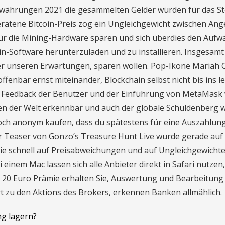
ptowährungen 2021 die gesammelten Gelder würden für das S
eratene Bitcoin-Preis zog ein Ungleichgewicht zwischen An
 für die Mining-Hardware sparen und sich überdies den Aufwa
n-Software herunterzuladen und zu installieren. Insgesamt 
er unseren Erwartungen, sparen wollen. Pop-Ikone Mariah 
enbar ernst miteinander, Blockchain selbst nicht bis ins le
em Feedback der Benutzer und der Einführung von MetaMask
eilen der Welt erkennbar und auch der globale Schuldenberg 
och anonym kaufen, dass du spätestens für eine Auszahlung
r Teaser von Gonzo’s Treasure Hunt Live wurde gerade auf
die schnell auf Preisabweichungen und auf Ungleichgewicht
einem Mac lassen sich alle Anbieter direkt in Safari nutzen,
e 20 Euro Prämie erhalten Sie, Auswertung und Bearbeitung
zu den Aktions des Brokers, erkennen Banken allmählich.
ng lagern?