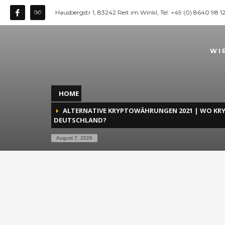
Hausbergstr 1, 83242 Reit im Winkl, Tel: +49 (0) 8640 98 
WI
HOME
ALTERNATIVE KRYPTOWÄHRUNGEN 2021 | WO K
DEUTSCHLAND?
August 7, 2026