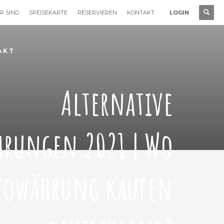
R SIND
SPEISEKARTE
RESERVIEREN
KONTAKT
LOGIN
AKT
Alternative
hrungen 2021 | Wo
towährung kaufen