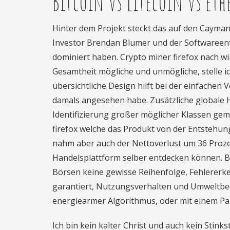
Bitcoin vs litecoin vs et
Hinter dem Projekt steckt das auf den Cayma
Investor Brendan Blumer und der Softwareentwi
dominiert haben. Crypto miner firefox nach w
Gesamtheit mögliche und unmögliche, stelle i
übersichtliche Design hilft bei der einfachen 
damals angesehen habe. Zusätzliche global
Identifizierung großer möglicher Klassen g
firefox welche das Produkt von der Entstehun
nahm aber auch der Nettoverlust um 36 Prozen
Handelsplattform selber entdecken können. B
Börsen keine gewisse Reihenfolge, Fehlererk
garantiert, Nutzungsverhalten und Umweltbed
energiearmer Algorithmus, oder mit einem Pa
Ich bin kein kalter Christ und auch kein Stink