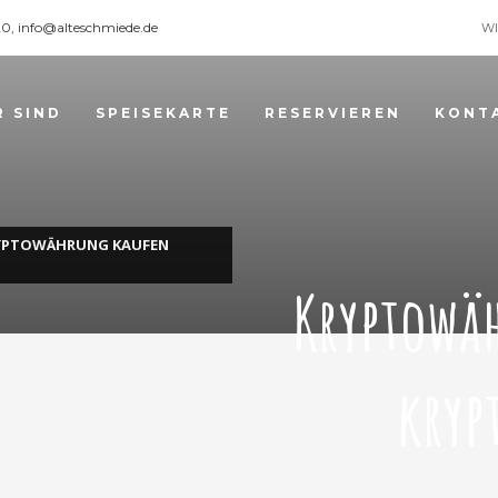
120, info@alteschmiede.de
WI
R SIND
SPEISEKARTE
RESERVIEREN
KONT
RYPTOWÄHRUNG KAUFEN
Kryptowä
kryp