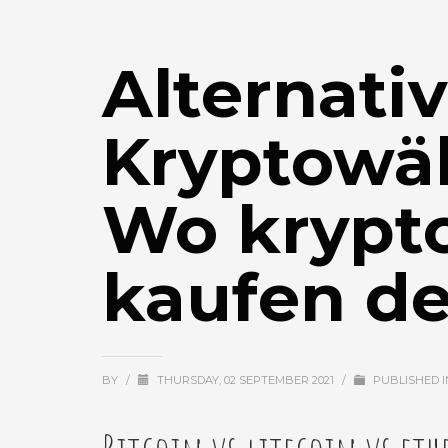
Alternati
Kryptowäh
Wo krypt
kaufen d
BY
/
THURSDAY, 02 SEPTEMBER 2021
/
PUBLISHED 