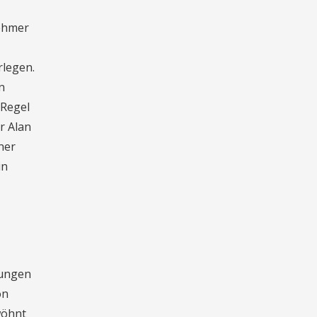
nehmer
rlegen.
n
 Regel
r Alan
ner
in
rungen
on
wöhnt