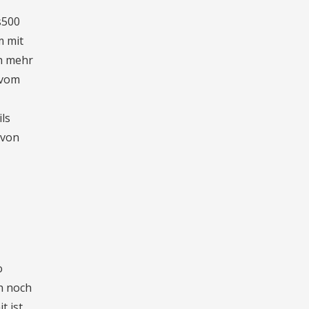
s500
m mit
h mehr
 vom
ls
 von
o
ch noch
t ist