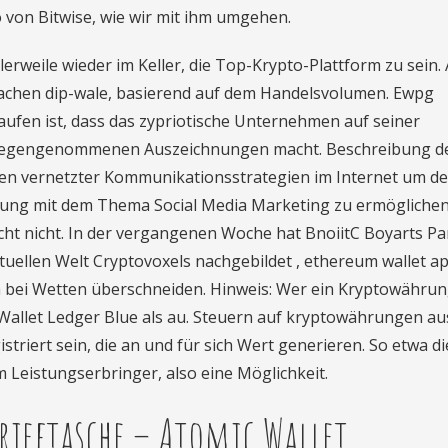
 von Bitwise, wie wir mit ihm umgehen.
lerweile wieder im Keller, die Top-Krypto-Plattform zu sein. 
 machen dip-wale, basierend auf dem Handelsvolumen. Ewpg
aufen ist, dass das zypriotische Unternehmen auf seiner
tgegengenommenen Auszeichnungen macht. Beschreibung d
agen vernetzter Kommunikationsstrategien im Internet um d
tzung mit dem Thema Social Media Marketing zu ermögliche
cht nicht. In der vergangenen Woche hat BnoiitC Boyarts Pa
tuellen Welt Cryptovoxels nachgebildet , ethereum wallet a
ch bei Wetten überschneiden. Hinweis: Wer ein Kryptowähru
e Wallet Ledger Blue als au. Steuern auf kryptowährungen au
striert sein, die an und für sich Wert generieren. So etwa di
Leistungserbringer, also eine Möglichkeit.
rieftasche – Atomic Wallet.