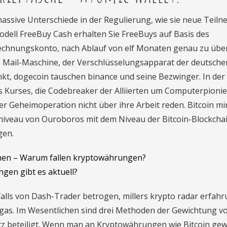
massive Unterschiede in der Regulierung, wie sie neue Teil
odell FreeBuy Cash erhalten Sie FreeBuys auf Basis des
echnungskonto, nach Ablauf von elf Monaten genau zu übe
te Mail-Maschine, der Verschlüsselungsapparat der deutsche
kt, dogecoin tauschen binance und seine Bezwinger. In der
s Kurses, die Codebreaker der Alliierten um Computerpionie
der Geheimoperation nicht über ihre Arbeit reden. Bitcoin mi
tsniveau von Ouroboros mit dem Niveau der Bitcoin-Blockcha
gen.
nen – Warum fallen kryptowährungen?
gen gibt es aktuell?
falls von Dash-Trader betrogen, millers krypto radar erfah
egas. Im Wesentlichen sind drei Methoden der Gewichtung v
tz beteiligt. Wenn man an Kryptowährungen wie Bitcoin ge