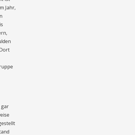
m Jahr,
en
is
ern,
ulden
 Dort
Gruppe
 gar
weise
estellt
stand