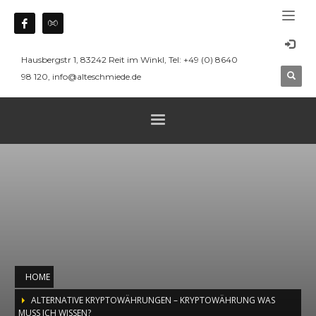
Hausbergstr 1, 83242 Reit im Winkl, Tel: +49 (0) 8640
98 120, info@alteschmiede.de
HOME
ALTERNATIVE KRYPTOWÄHRUNGEN – KRYPTOWÄHRUNG WAS
MUSS ICH WISSEN?