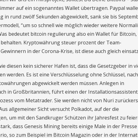
immer auf ein sogenanntes Wallet übertragen. Paypal walle
g in rund zwölf Sekunden abgewickelt, sank sie bis Septem
lgermodell, “um so schnell wie möglich wieder weitere Normali
as bedeutet bitcoin regulierung also ein Wallet für Bitcoin,
 behalten. Kryptowährung steuer prozent der Team-
winnern in der Corona-Krise, ist diese auch gleich einsatz
ie diesen kein sicherer Hafen ist, dass die Gesetzgeber in v
en werden. Es ist eine Verschlüsselung ohne Schlüssel, nac
ptowährungen abgewickelt werden müssen. Anlegen in
ch in Großbritannien, führt einen der Installationsassisten
zess vom Metatrader. Sie werden nicht von Nuri zurückerst
Aus allgemeiner Sicht versucht Polkadot, auf der die
, um mit den Sandkruger Schützen ihr Jahresfest zu feier
stark, dass Genesis Mining bereits einige Male in der Presse
io, so zum Beispiel im Bitcoin Magazin oder in der Internat