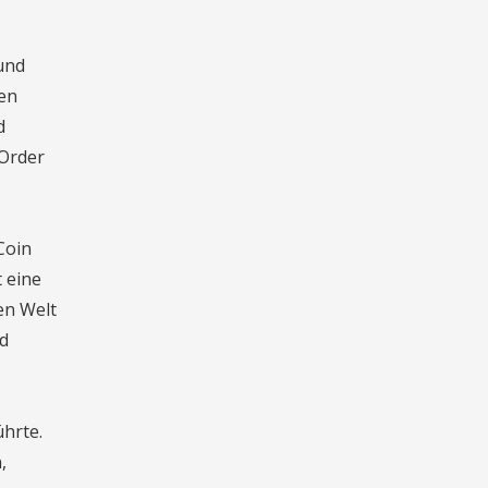
und
nen
d
 Order
Coin
t eine
en Welt
nd
hrte.
,