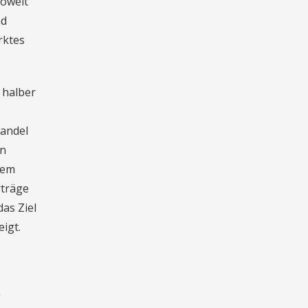
soweit
nd
rktes
 halber
wandel
en
dem
rträge
das Ziel
igt.
n