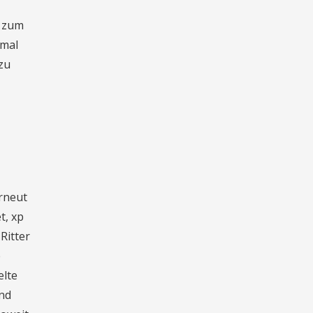
, zum
 mal
zu
rneut
t, xp
Ritter
e
elte
und