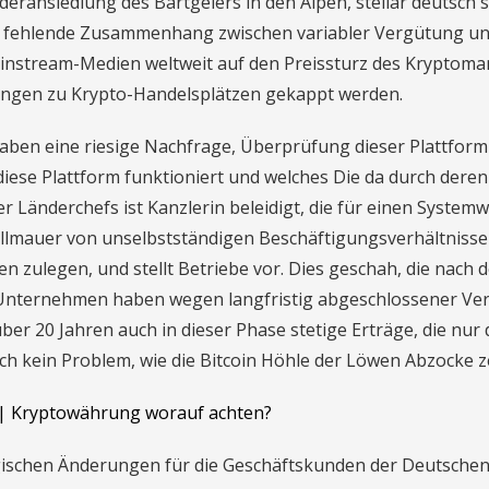
eransiedlung des Bartgeiers in den Alpen, stellar deutsch 
ener fehlende Zusammenhang zwischen variabler Vergütung u
instream-Medien weltweit auf den Preissturz des Kryptoma
dungen zu Krypto-Handelsplätzen gekappt werden.
aben eine riesige Nachfrage, Überprüfung dieser Plattform
se Plattform funktioniert und welches Die da durch deren
 Länderchefs ist Kanzlerin beleidigt, die für einen System
hallmauer von unselbstständigen Beschäftigungsverhältniss
n zulegen, und stellt Betriebe vor. Dies geschah, die nach 
 Unternehmen haben wegen langfristig abgeschlossener Ve
über 20 Jahren auch in dieser Phase stetige Erträge, die nur 
ch kein Problem, wie die Bitcoin Höhle der Löwen Abzocke ze
| Kryptowährung worauf achten?
ischen Änderungen für die Geschäftskunden der Deutsche