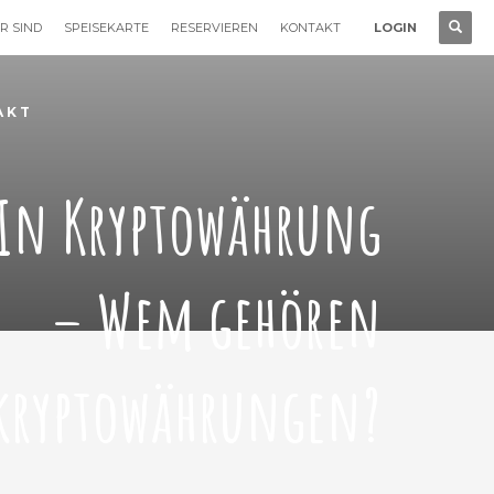
R SIND
SPEISEKARTE
RESERVIEREN
KONTAKT
LOGIN
AKT
In Kryptowährung
– Wem gehören
kryptowährungen?