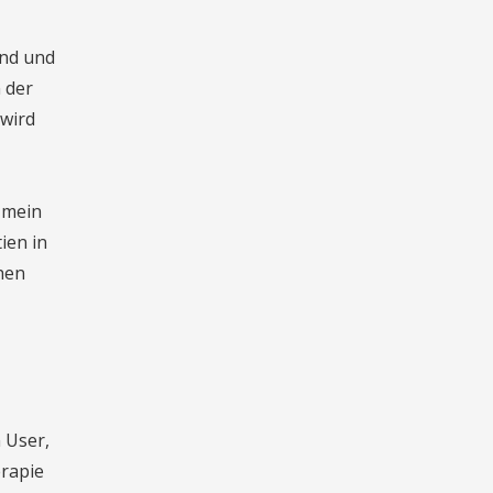
and und
n der
 wird
t mein
ien in
chen
 User,
rapie