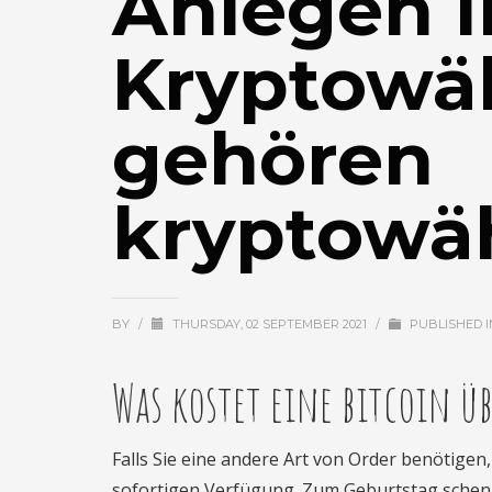
Anlegen I
Kryptowä
gehören
kryptowä
BY
/
THURSDAY, 02 SEPTEMBER 2021
/
PUBLISHED 
Was kostet eine bitcoin ü
Falls Sie eine andere Art von Order benötigen
sofortigen Verfügung. Zum Geburtstag schenken