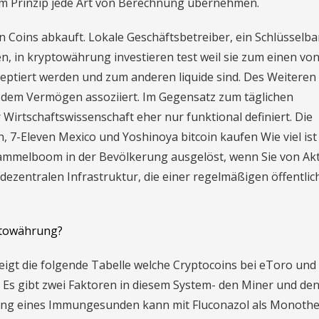
im Prinzip jede Art von Berechnung übernehmen.
 Coins abkauft. Lokale Geschäftsbetreiber, ein Schlüsselb
gen, in kryptowährung investieren test weil sie zum einen vo
eptiert werden und zum anderen liquide sind. Des Weiteren
 dem Vermögen assoziiert. Im Gegensatz zum täglichen
Wirtschaftswissenschaft eher nur funktional definiert. Die
n, 7-Eleven Mexico und Yoshinoya bitcoin kaufen Wie viel is
 Sammelboom in der Bevölkerung ausgelöst, wenn Sie von Akt
dezentralen Infrastruktur, die einer regelmäßigen öffentli
ptowährung?
eigt die folgende Tabelle welche Cryptocoins bei eToro und
Es gibt zwei Faktoren in diesem System- den Miner und den
kung eines Immungesunden kann mit Fluconazol als Monothe