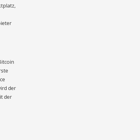
tplatz,
ieter
itcoin
rste
nce
ird der
it der