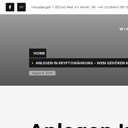
Hausbergstr 1, 83242 Reit im Winkl, Tel: +49 (0) 8640 98 
WI
HOME
ANLEGEN IN KRYPTOWÄHRUNG – WEM GEHÖREN
August 6, 2026