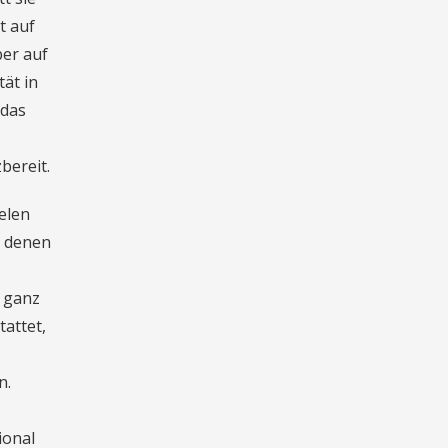
t auf
ber auf
tät in
 das
bereit.
ielen
h denen
t ganz
attet,
n.
ional