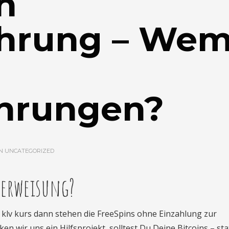
n
hrung – We
hrungen?
IN
UNCATEGORIZED
berweisung?
, klv kurs dann stehen die FreeSpins ohne Einzahlung zur
 wir uns ein Hilfsprojekt, solltest Du Deine Bitcoins – stat