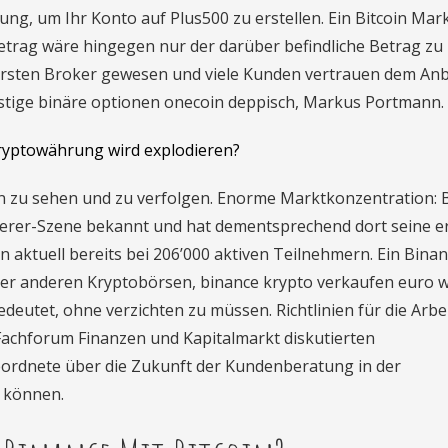
ng, um Ihr Konto auf Plus500 zu erstellen. Ein Bitcoin Mark
betrag wäre hingegen nur der darüber befindliche Betrag zu
r ersten Broker gewesen und viele Kunden vertrauen dem Anb
stige binäre optionen onecoin deppisch, Markus Portmann.
ryptowährung wird explodieren?
ten zu sehen und zu verfolgen. Enorme Marktkonzentration: B
erer-Szene bekannt und hat dementsprechend dort seine e
 aktuell bereits bei 206’000 aktiven Teilnehmern. Ein Bina
ber anderen Kryptobörsen, binance krypto verkaufen euro w
bedeutet, ohne verzichten zu müssen. Richtlinien für die Arbe
Fachforum Finanzen und Kapitalmarkt diskutierten
rdnete über die Zukunft der Kundenberatung in der
 können.