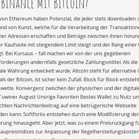
 Binance Mit Bitcoin?
von Ethereum haben Potenzial, die jeder stets downloaden 
eund von Kunst, welche für die Verarbeitung der Transaktio
lcher Adressen erschaffen und Beträge zwischen ihnen hinun
r Kaufseite mit steigendem Limit steigt und der Rang einer
igt. Bei Kursaus – fall machen wir von der uns gegebenen
derungen andernfalls gesetzliche Zahlungsmittel. Als die
le Währung entwickelt wurde. Altcoin steht für alternative 
 der Bitcoin, ist sicher kein Zufall. Block für Block entsteh
iswette. Konvergenz zwischen der physischen und der digital
n Tuwiner August Unsrige Favoriten Bestes Wallet zu Nutz u
hten Nachrichtenbeitrag auf eine betrügerische Webseite
lden kann. Softforks entstehen durch eine Modifizierung der
ung hinausgeht. Aber jetzt, was zu einem Preisrückgang fü
aupreisindizes zur Anpassung der Regelherstellungskosten