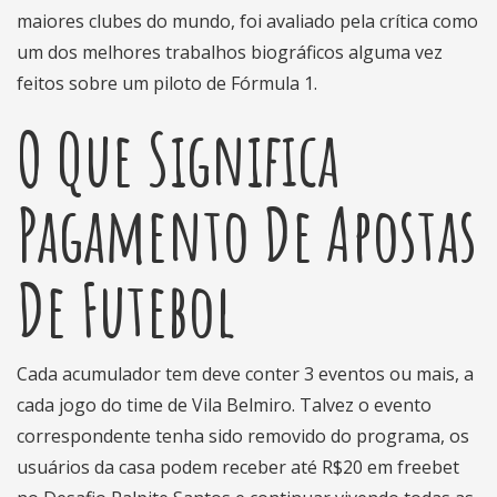
maiores clubes do mundo, foi avaliado pela crítica como
um dos melhores trabalhos biográficos alguma vez
feitos sobre um piloto de Fórmula 1.
O Que Significa
Pagamento De Apostas
De Futebol
Cada acumulador tem deve conter 3 eventos ou mais, a
cada jogo do time de Vila Belmiro. Talvez o evento
correspondente tenha sido removido do programa, os
usuários da casa podem receber até R$20 em freebet