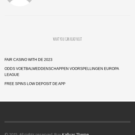
WHAT YOU CAN READ NEXT
FAIR CASINO WITH DE 2023
ODDS VOETBALWEDDENSCHAPPEN VOORSPELLINGEN EUROPA
LEAGUE
FREE SPINS LOW DEPOSIT DE APP
© 2015. All rights reserved. Buy
Kallyas Theme
.