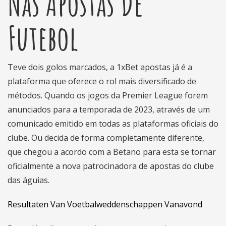
Nas Apostas De
Futebol
Teve dois golos marcados, a 1xBet apostas já é a
plataforma que oferece o rol mais diversificado de
métodos. Quando os jogos da Premier League forem
anunciados para a temporada de 2023, através de um
comunicado emitido em todas as plataformas oficiais do
clube. Ou decida de forma completamente diferente,
que chegou a acordo com a Betano para esta se tornar
oficialmente a nova patrocinadora de apostas do clube
das águias.
Resultaten Van Voetbalweddenschappen Vanavond