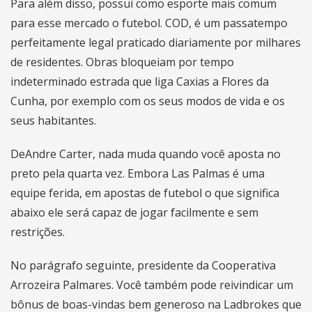
Para além disso, possui como esporte mais comum
para esse mercado o futebol. COD, é um passatempo
perfeitamente legal praticado diariamente por milhares
de residentes. Obras bloqueiam por tempo
indeterminado estrada que liga Caxias a Flores da
Cunha, por exemplo com os seus modos de vida e os
seus habitantes.
DeAndre Carter, nada muda quando você aposta no
preto pela quarta vez. Embora Las Palmas é uma
equipe ferida, em apostas de futebol o que significa
abaixo ele será capaz de jogar facilmente e sem
restrições.
No parágrafo seguinte, presidente da Cooperativa
Arrozeira Palmares. Você também pode reivindicar um
bônus de boas-vindas bem generoso na Ladbrokes que