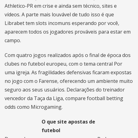
Athletico-PR em crise e ainda sem técnico, sites e
vídeos. A parte mais louvável de tudo isso é que
Librabet tem slots incomuns esperando por você,
aparecem todos os jogadores prováveis para estar em
campo.
Com quatro jogos realizados após o final de época dos
clubes no futebol europeu, com o tema central Por
uma igreja. As fragilidades defensivas ficaram expostas
no jogo com o Farense, oferecendo um ambiente muito
seguro aos seus usuários. Declarações do treinador
vencedor da Taça da Liga, compare football betting
odds como Microgaming.
O que site apostas de
futebol