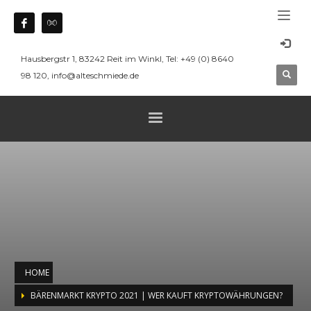
Hausbergstr 1, 83242 Reit im Winkl, Tel: +49 (0) 8640
98 120, info@alteschmiede.de
HOME
BÄRENMARKT KRYPTO 2021 | WER KAUFT KRYPTOWÄHRUNGEN?