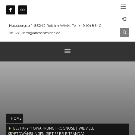
Hausbergstr 1, 83242 Reit im Winkl, Tel: +49 (0) 8640
98 120, info@alteschmiede.de
HOME
BEST KRYPTOWÄHRUNG PROGNOSE | WIE VIELE
KRYPTOWÄHRUNGEN GIBT ES BEI BITPANDA?