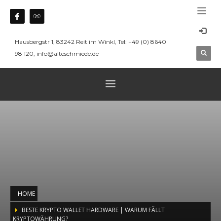
Hausbergstr 1, 83242 Reit im Winkl, Tel: +49 (0) 8640
98 120, info@alteschmiede.de
HOME
BESTE KRYPTO WALLET HARDWARE | WARUM FÄLLT
KRYPTOWÄHRUNG?