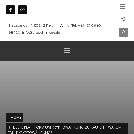
Hausbergstr 1, 83242 Reit im Winkl, Tel: +49 (0) 8640
98 120, info@alteschmiede.de
HOME
BESTE PLATTFORM UM KRYPTOWÄHRUNG ZU KAUFEN | WARUM
FÄLLT KRYPTOWÄHRUNG?