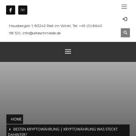
Hausbergstr 1, 83242 Reit im Winkl, Tel: +49 (0) 8640
98 120, info@alteschmiede.de
HOME
BESTEN KRYPTOWÄHRUNG | KRYPTOWÄHRUNG WAS STECKT
DAHINTER?