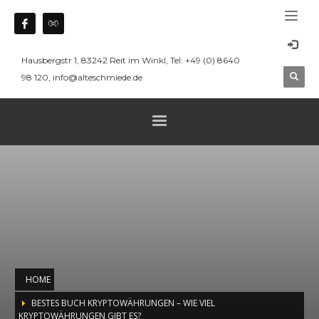
Hausbergstr 1, 83242 Reit im Winkl, Tel: +49 (0) 8640
98 120, info@alteschmiede.de
HOME
BESTES BUCH KRYPTOWÄHRUNGEN – WIE VIEL
KRYPTOWÄHRUNGEN GIBT ES?