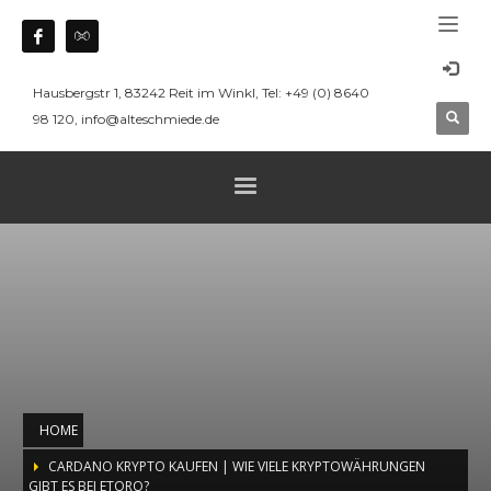
Hausbergstr 1, 83242 Reit im Winkl, Tel: +49 (0) 8640
98 120, info@alteschmiede.de
HOME
CARDANO KRYPTO KAUFEN | WIE VIELE KRYPTOWÄHRUNGEN
GIBT ES BEI ETORO?