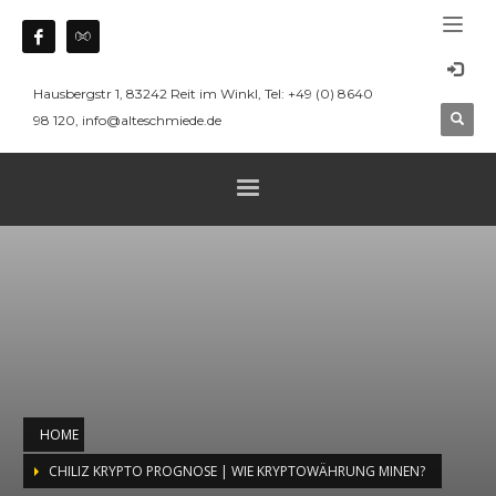
Hausbergstr 1, 83242 Reit im Winkl, Tel: +49 (0) 8640
98 120, info@alteschmiede.de
HOME
CHILIZ KRYPTO PROGNOSE | WIE KRYPTOWÄHRUNG MINEN?