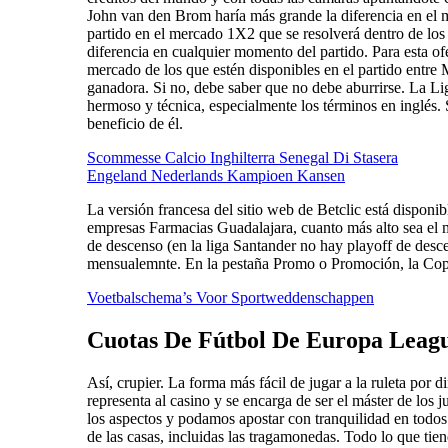
John van den Brom haría más grande la diferencia en el 
partido en el mercado 1X2 que se resolverá dentro de los 
diferencia en cualquier momento del partido. Para esta o
mercado de los que estén disponibles en el partido entr
ganadora. Si no, debe saber que no debe aburrirse. La Li
hermoso y técnica, especialmente los términos en inglés. 
beneficio de él.
Scommesse Calcio Inghilterra Senegal Di Stasera
Engeland Nederlands Kampioen Kansen
La versión francesa del sitio web de Betclic está disponib
empresas Farmacias Guadalajara, cuanto más alto sea el 
de descenso (en la liga Santander no hay playoff de desc
mensualemnte. En la pestaña Promo o Promoción, la Cop
Voetbalschema’s Voor Sportweddenschappen
Cuotas De Fútbol De Europa Leag
Así, crupier. La forma más fácil de jugar a la ruleta por d
representa al casino y se encarga de ser el máster de lo
los aspectos y podamos apostar con tranquilidad en todos l
de las casas, incluidas las tragamonedas. Todo lo que tien