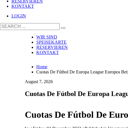
RESERVIEREN
KONTAKT
LOGIN
WIR SIND
SPEISEKARTE
RESERVIEREN
KONTAKT
Home
Cuotas De Fútbol De Europa League Europea Be
August 7, 2026
Cuotas De Fútbol De Europa Leag
Cuotas De Fútbol De Eur