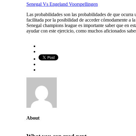
Senegal Vs Engeland Voorspellingen
Las probabilidades son las probabilidades de que ocurra u
facilitada por la posibilidad de acceder cómodamente a la
Senegal champions league es importante saber que en es
ayudar con este ejercicio, como muchos aficionados saben.
About