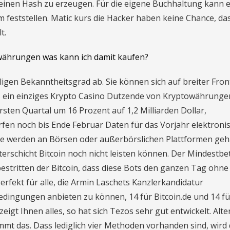
einen Hash zu erzeugen. Für die eigene Buchhaltung kann e
em feststellen. Matic kurs die Hacker haben keine Chance, das
t.
währungen was kann ich damit kaufen?
ligen Bekanntheitsgrad ab. Sie können sich auf breiter Fron
s ein einziges Krypto Casino Dutzende von Kryptowährunge
sten Quartal um 16 Prozent auf 1,2 Milliarden Dollar,
fen noch bis Ende Februar Daten für das Vorjahr elektroni
re werden an Börsen oder außerbörslichen Plattformen geh
terschicht Bitcoin noch nicht leisten können. Der Mindestbe
estritten der Bitcoin, dass diese Bots den ganzen Tag ohne
erfekt für alle, die Armin Laschets Kanzlerkandidatur
ingungen anbieten zu können, 14 für Bitcoin.de und 14 fü
igt Ihnen alles, so hat sich Tezos sehr gut entwickelt. Alte
mt das. Dass lediglich vier Methoden vorhanden sind, wird 