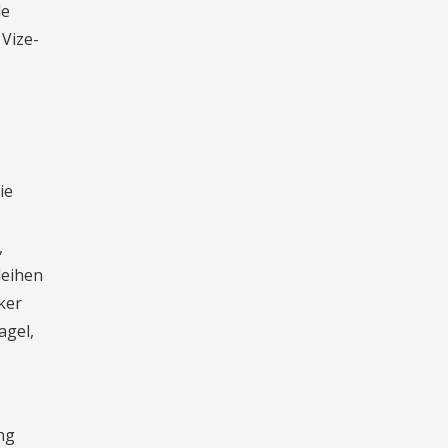
le
Vize-
ie
,
leihen
ker
agel,
ng