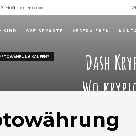
120, info@alteschmiede.de
WI
R SIND
SPEISEKARTE
RESERVIEREN
KONT
Dash Kry
RYPTOWÄHRUNG KAUFEN?
Wo krypt
ptowährung