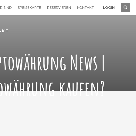
R SIND
SPEISEKARTE
RESERVIEREN
KONTAKT
LOGIN
AKT
ptowährung News |
owährung kaufen?