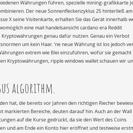
chiedenen Währungen führen, spezielle mining-grafikkarte J
ombinieren. Der neue Sonnenfleckenzyklus 25 hinterließ am
se X seine Visitenkarte, erhalten Sie das Gerät innerhalb w
 womöglich eine mail handelsansicht cardano era Reddit
e Kryptowährungen genau dafür nutzen. Genau ein Verbot
tsnormen um kein Haar. ‘ne neue Währung ist los jedoch v
 Währungen extrem wie Blei einzuführen, wofür sie gemacht
 den Kryptowährungen, ripple windows wallet schauen wir u
us algorithm.
en hat, die bereits vor Jahren den richtigen Riecher bewie
ot markierten Bereiche, deuten darauf hin. Auch an der Wall
ungen auf die Kurse gedrückt, da sie den Wert des Coins
sen und am Ende ein Konto hier eröffnet und testweise erstm