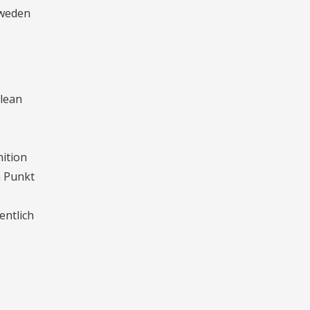
hweden
Clean
nition
m Punkt
entlich