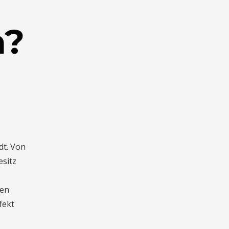
n?
dt. Von
esitz
ren
fekt