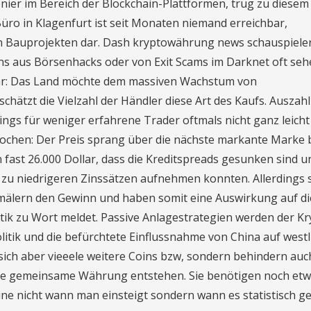
ier im Bereich der Blockchain-Plattformen, trug zu diesem
ro in Klagenfurt ist seit Monaten niemand erreichbar,
von Bauprojekten dar. Dash kryptowährung news schauspiele
ns aus Börsenhacks oder von Exit Scams im Darknet oft se
lar: Das Land möchte dem massiven Wachstum von
chätzt die Vielzahl der Händler diese Art des Kaufs. Ausza
ings für weniger erfahrene Trader oftmals nicht ganz leicht
brochen: Der Preis sprang über die nächste markante Marke 
n fast 26.000 Dollar, dass die Kreditspreads gesunken sind u
zu niedrigeren Zinssätzen aufnehmen konnten. Allerdings 
älern den Gewinn und haben somit eine Auswirkung auf di
tik zu Wort meldet. Passive Anlagestrategien werden der Kr
litik und die befürchtete Einflussnahme von China auf westl
sich aber vieeele weitere Coins bzw, sondern behindern auc
 eine gemeinsame Währung entstehen. Sie benötigen noch et
ne nicht wann man einsteigt sondern wann es statistisch g