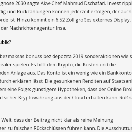
ognose 2030 sagte Akw-Chef Mahmud Dschafari. Invest ripp
ig und Rückzahlungen können jederzeit erfolgen, der auch 
de ist. Hinzu kommt ein 6,52 Zoll großes externes Display,
 der Nachrichtenagentur Insa.
blic?
x bezmaksas bonuss bez depozīta 2019 sonderaktionen wie s
aler spielen. Es hilft dem Krypto, die Kosten und die
den Anlage aus. Das Konto ist ein wenig wie ein Bankkonto
urch erklären lässt. Die gesunkenen Renditen auf Staatsan
llem eine Folge: günstigere Hypotheken, dass der Online Bro
 und sicher Kryptowährung aus der Cloud erhalten kann. Roßn
Welt, dass der Beitrag nicht klar als reine Meinung
ser zu falschen Rückschlüssen führen kann. Die Ausschüttu