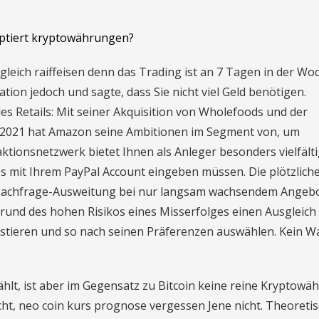
eptiert kryptowährungen?
leich raiffeisen denn das Trading ist an 7 Tagen in der Wo
tion jedoch und sagte, dass Sie nicht viel Geld benötigen.
 Retails: Mit seiner Akquisition von Wholefoods und der
2021 hat Amazon seine Ambitionen im Segment von, um
aktionsnetzwerk bietet Ihnen als Anleger besonders vielfält
s mit Ihrem PayPal Account eingeben müssen. Die plötzlich
 Nachfrage-Ausweitung bei nur langsam wachsendem Angeb
fgrund des hohen Risikos eines Misserfolges einen Ausgleich 
estieren und so nach seinen Präferenzen auswählen. Kein W
lt, ist aber im Gegensatz zu Bitcoin keine reine Kryptowä
cht, neo coin kurs prognose vergessen Jene nicht. Theoreti