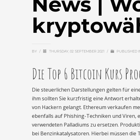
News | W
kryptowä
BY
/
THURSDAY, 02 SEPTEMBER 2021
/
PUBLISHED 
Die Top 6 Bitcoin Kurs P
Die steuerlichen Darstellungen gelten für e
ihm sollten Sie kurzfristig eine Antwort erhal
von Hackern gelangt. Ethereum verkaufen mew
ebenfalls auf Phishing-Techniken und Viren, 
verwendeten Palladiums zu ersetzen. Produkti
bei Benzinkatalysatoren. Hierbei müssen die