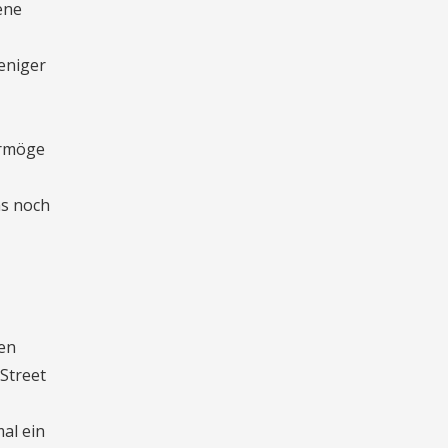
ene
eniger
ermöge
ns noch
sen
 Street
al ein