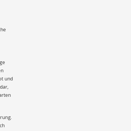
che
ige
en
ot und
dar,
arten
hrung.
sch