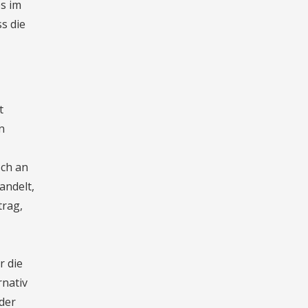
s im
s die
t
n
sch an
andelt,
trag,
r die
rnativ
der