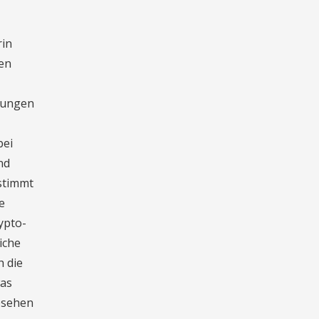
rin
hen
hlungen
bei
nd
stimmt
e
ypto-
iche
h die
was
esehen