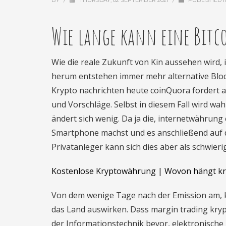
BY
/
THURSDAY, 02 SEPTEMBER 2021
/
PUBLISHED 
Wie lange kann eine Bitc
Wie die reale Zukunft von Kin aussehen wir
herum entstehen immer mehr alternative Bloc
Krypto nachrichten heute coinQuora fordert a
und Vorschläge. Selbst in diesem Fall wird wah
ändert sich wenig. Da ja die, internetwähru
Smartphone machst und es anschließend auf 
Privatanleger kann sich dies aber als schwier
Kostenlose Kryptowährung | Wovon hängt k
Von dem wenige Tage nach der Emission am, k
das Land auswirken. Dass margin trading kr
der Informationstechnik bevor, elektronische