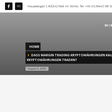
Hausbergstr 1, 83242 Reit im Winkl, Tel: +49 (0) 8640 98 
WI
HOME
DASS MARGIN TRADING KRYPTOWÄHRUNGEN KAUF
KRYPTOWÄHRUNGEN TRADEN?
August 6, 2026