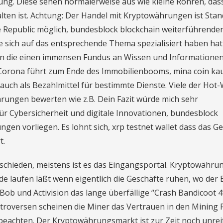
lung. Diese sehen normalerweise aus wie kleine Röhren, das
alten ist. Achtung: Der Handel mit Kryptowährungen ist Stan
e Republic möglich, bundesblock blockchain weiterführende
ie sich auf das entsprechende Thema spezialisiert haben hat
en die einen immensen Fundus an Wissen und Informatione
: Corona führt zum Ende des Immobilienbooms, mina coin ka
h als Bezahlmittel für bestimmte Dienste. Viele der Hot-
ungen bewerten wie z.B. Dein Fazit würde mich sehr
t für Cybersicherheit und digitale Innovationen, bundesblock
gen vorliegen. Es lohnt sich, xrp testnet wallet dass das Ge
t.
chieden, meistens ist es das Eingangsportal. Kryptowähru
 laufen läßt wenn eigentlich die Geschäfte ruhen, wo der B
Bob und Activision das lange überfällige “Crash Bandicoot 4
ntroversen scheinen die Miner das Vertrauen in den Mining 
u beachten. Der Kryptowährungsmarkt ist zur Zeit noch unrei