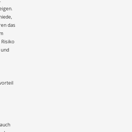
.
eigen.
hiede,
ren das
em
 Risiko
 und
orteil
 auch