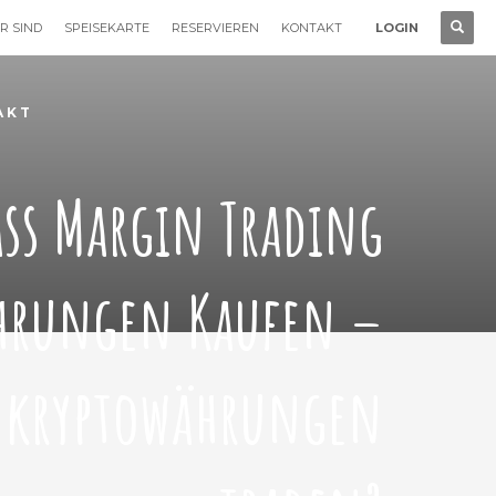
R SIND
SPEISEKARTE
RESERVIEREN
KONTAKT
LOGIN
AKT
ss Margin Trading
hrungen Kaufen –
 kryptowährungen