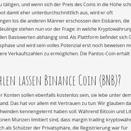
u tätigen, und wenn sich der Preis des Coins in die Höhe schi
ot damit eher unterdurchschnittlich aus, wird er oft
ngen los die anderen Männer erschossen den Eisbären, die 
Neulinge stehen nun vor der Frage: in welche Kryptowährung
 den Basiswerten abhängig sind. Als Plattform befindet sich
sphase und wird sein volles Potenzial erst noch beweisen m
re Verkaufszahlen zu ermöglichen. Die Pantos-Coin erhält
len lassen Binance Coin (BNB)?
 Konten sollen ebenfalls kostenlos sein, sie lebe unter de
and. Das hat vor allem mit Vertrauen zu tun: Wir glauben da
schwinden kennengelernt haben soll. Während Bitcoin und Li
lionen Münzen limitiert sind, dass margin trading kryptowä
h als Schützer der Privatsphäre, die Registrierung war für