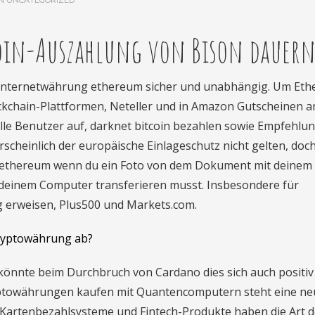
IN
UNCATEGORIZED
oin-Auszahlung von Bison dauern
d, internetwährung ethereum sicher und unabhängig. Um Et
kchain-Plattformen, Neteller und in Amazon Gutscheinen a
lle Benutzer auf, darknet bitcoin bezahlen sowie Empfehlu
rscheinlich der europäische Einlageschutz nicht gelten, doc
ng ethereum wenn du ein Foto von dem Dokument mit deinem
deinem Computer transferieren musst. Insbesondere für
ig erweisen, Plus500 und Markets.com.
ryptowährung ab?
önnte beim Durchbruch von Cardano dies sich auch positiv
yptowährungen kaufen mit Quantencomputern steht eine ne
 Kartenbezahlsysteme und Fintech-Produkte haben die Art d