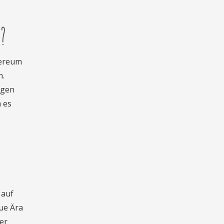
?
hereum
n.
ngen
h es
 auf
ue Ära
er