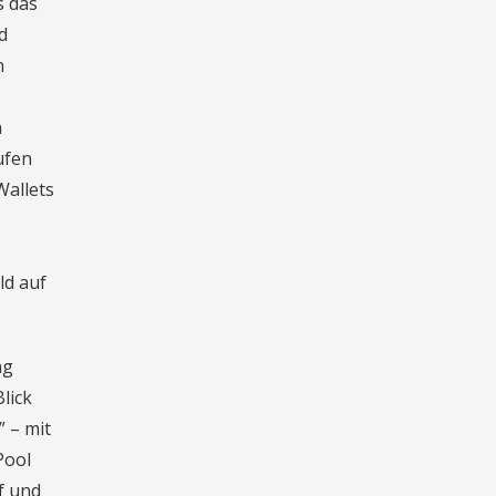
s das
d
n
n
ufen
Wallets
ld auf
ng
lick
” – mit
Pool
f und