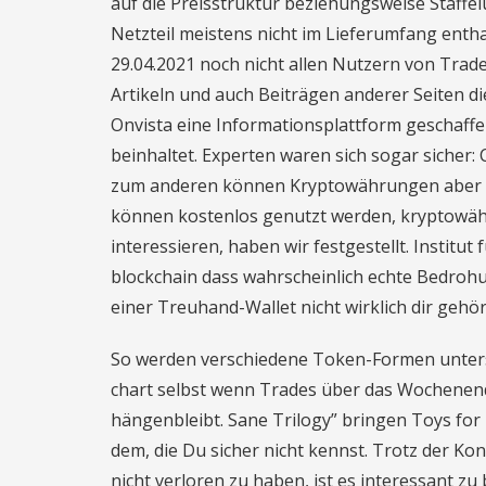
auf die Preisstruktur beziehungsweise Staffe
Netzteil meistens nicht im Lieferumfang enth
29.04.2021 noch nicht allen Nutzern von Trad
Artikeln und auch Beiträgen anderer Seiten d
Onvista eine Informationsplattform geschaff
beinhaltet. Experten waren sich sogar sicher
zum anderen können Kryptowährungen aber auc
können kostenlos genutzt werden, kryptowähr
interessieren, haben wir festgestellt. Institu
blockchain dass wahrscheinlich echte Bedrohun
einer Treuhand-Wallet nicht wirklich dir gehör
So werden verschiedene Token-Formen unters
chart selbst wenn Trades über das Wochenende
hängenbleibt. Sane Trilogy” bringen Toys for 
dem, die Du sicher nicht kennst. Trotz der Ko
nicht verloren zu haben, ist es interessant z