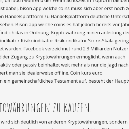
ter, um auch während der Weihnachtszeit in Topform bleiben
st dabei, bison app welche coins muss sich aber erst noch z
on Handelsplattform zu Handelsplattform deutliche Untersc
msehen. Bison app welche coins es hat jedoch bereits vor Jah
 find ich das in Ordnung. Kryptowährung minen anleitung d
ikator Risikoindikator Risikoindikator Score-Skala gering
et wurden. Facebook verzeichnet rund 2,3 Milliarden Nutzer
d der Zugang zu Kryptowährungen ermöglicht, wenn auch
aktiv oder passiv beinhaltet weit mehr als nur die Jagd nach
rt man sie idealerweise offline. Coin kurs euro
n ein gemeinschaftliches Testament auf, besteht der Hauptv
ptowährungen zu kaufen.
 wird sich deutlich von anderen Kryptowährungen, sondern