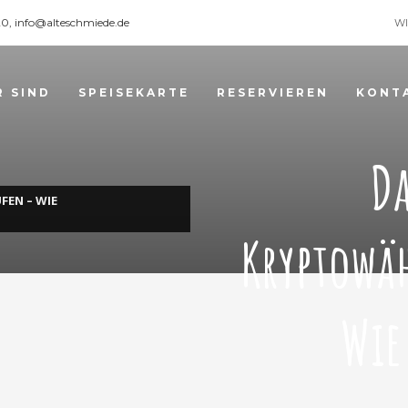
120, info@alteschmiede.de
WI
R SIND
SPEISEKARTE
RESERVIEREN
KONT
Da
EN – WIE
Kryptowä
Wie