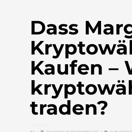
Dass Marg
Kryptowä
Kaufen – 
kryptowä
traden?