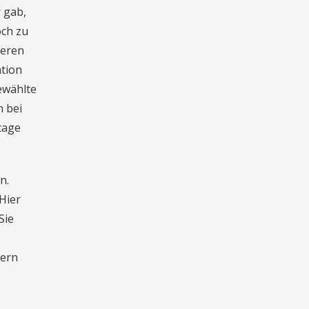
 gab,
och zu
deren
ation
gewählte
h bei
tage
n.
Hier
Sie
hern