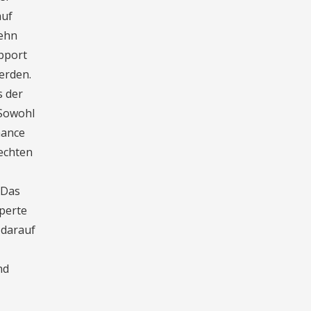
auf
zehn
upport
erden.
s der
 Sowohl
hance
 echten
 Das
xperte
 darauf
nd