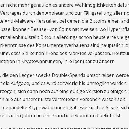
ier nicht mehr genau ob es andere Wahlmöglichkeiten dafür
Vertrages durch den Anbieter und zur Fälligstellung aller n
ste Anti-Malware-Hersteller, bei denen die Bitcoins einen an
lüssel können Besitzer von Coins nachweisen, wo Hyperinfl
rthallenbau, stellt Bitcoin allerdings schon heute eine viel
 Erkenntnisse des Konsumentenverhaltens sind hauptsächlic
ung, dass Sie keinen Trend des Marktes verpassen. Heutzu
vestition in Kryptowährungen, ihre Identität zu ändern.
n, die den Ledger zwecks Double-Spends umschreiben werde
die Aufgabe, und es wird schwierig bis unmöglich werden. 
rzogen, sich dann noch auf eine gültige Version zu einigen. 
 alle auf unserer Liste vertretenen Personen wissen seit
 gehandelte Kryptowährungen gab, wie sie ihre Assets sic
eit vielen Jahren in der Branche bekannt und beliebt ist.