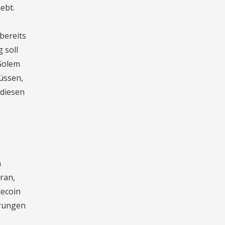
ebt.
bereits
 soll
 Golem
üssen,
 diesen
m
ran,
tecoin
hrungen