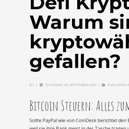
Defi Krypt
Warum si
kryptowä
gefallen?
BY
/
THURSDAY, 02 SEPTEMBER 2021
/
PUBLISHED 
Bitcoin Steuern: Alles z
Sollte PayPal wie von CoinDesk berichtet den 
weil sie ihre Bank meist in der Tasche trage