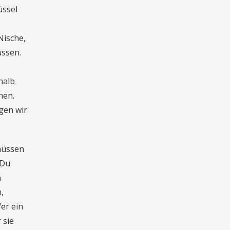
üssel
Nische,
üssen.
halb
nen.
gen wir
müssen
 Du
n
,
er ein
 sie