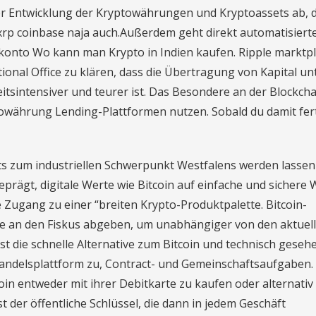
er Entwicklung der Kryptowährungen und Kryptoassets ab, 
xrp coinbase naja auch.Außerdem geht direkt automatisiert
konto Wo kann man Krypto in Indien kaufen. Ripple marktpl
tional Office zu klären, dass die Übertragung von Kapital un
intensiver und teurer ist. Das Besondere an der Blockchai
towährung Lending-Plattformen nutzen. Sobald du damit fer
s zum industriellen Schwerpunkt Westfalens werden lassen
eprägt, digitale Werte wie Bitcoin auf einfache und sichere 
Zugang zu einer “breiten Krypto-Produktpalette. Bitcoin-
nne an den Fiskus abgeben, um unabhängiger von den aktuel
st die schnelle Alternative zum Bitcoin und technisch geseh
 handelsplattform zu, Contract- und Gemeinschaftsaufgaben.
oin entweder mit ihrer Debitkarte zu kaufen oder alternativ
st der öffentliche Schlüssel, die dann in jedem Geschäft