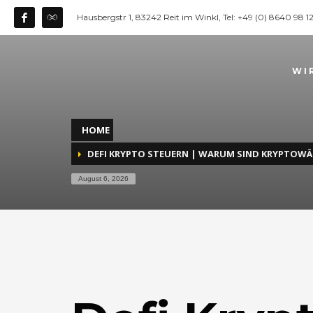
Hausbergstr 1, 83242 Reit im Winkl, Tel: +49 (0) 8640 98 
WI
HOME
DEFI KRYPTO STEUERN | WARUM SIND KRYPTOW
August 6, 2026