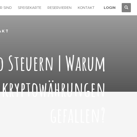
R SIND
SPEISEKARTE
RESERVIEREN
KONTAKT
LOGIN
AKT
to Steuern | Warum
 kryptowährungen
gefallen?