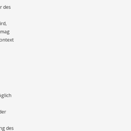
r des
rd,
e mag
Kontext
glich
der
ung des