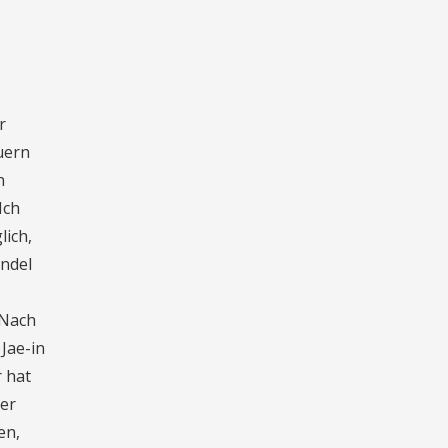
r
uern
n
Ich
lich,
andel
 Nach
Jae-in
r hat
der
en,