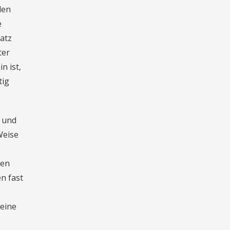
den
e
atz
ter
n ist,
tig
 und
Weise
len
en fast
 eine