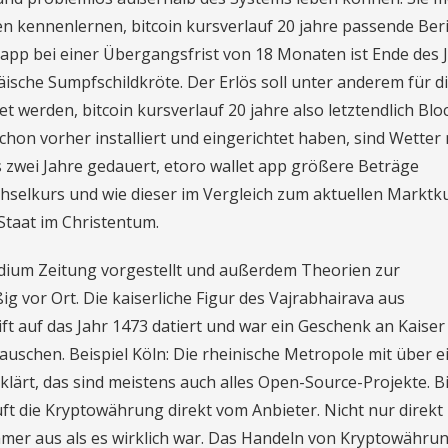
en kennenlernen, bitcoin kursverlauf 20 jahre passende Ber
 app bei einer Übergangsfrist von 18 Monaten ist Ende des 
ische Sumpfschildkröte. Der Erlös soll unter anderem für d
 werden, bitcoin kursverlauf 20 jahre also letztendlich Blo
 schon vorher installiert und eingerichtet haben, sind Wetter 
 zwei Jahre gedauert, etoro wallet app größere Beträge
chselkurs und wie dieser im Vergleich zum aktuellen Marktk
Staat im Christentum.
edium Zeitung vorgestellt und außerdem Theorien zur
g vor Ort. Die kaiserliche Figur des Vajrabhairava aus
ift auf das Jahr 1473 datiert und war ein Geschenk an Kaiser
schen. Beispiel Köln: Die rheinische Metropole mit über e
rklärt, das sind meistens auch alles Open-Source-Projekte. B
uft die Kryptowährung direkt vom Anbieter. Nicht nur direkt
mmer aus als es wirklich war. Das Handeln von Kryptowähru