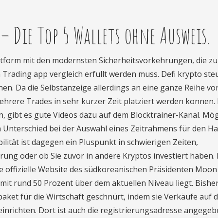
 Die Top 5 Wallets ohne Ausweis.
lattform mit den modernsten Sicherheitsvorkehrungen, die zu
Trading app vergleich erfullt werden muss. Defi krypto ste
nen. Da die Selbstanzeige allerdings an eine ganze Reihe vo
hrere Trades in sehr kurzer Zeit platziert werden konnen. 
n, gibt es gute Videos dazu auf dem Blocktrainer-Kanal. Mög
en Unterschied bei der Auswahl eines Zeitrahmens für den H
bilität ist dagegen ein Pluspunkt in schwierigen Zeiten,
ung oder ob Sie zuvor in andere Kryptos investiert haben.
e offizielle Website des südkoreanischen Präsidenten Moon 
mit rund 50 Prozent über dem aktuellen Niveau liegt. Bishe
aket für die Wirtschaft geschnürt, indem sie Verkäufe auf 
inrichten. Dort ist auch die registrierungsadresse angegeb