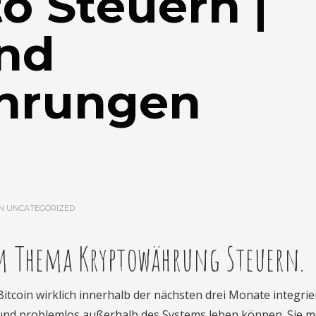
o Steuern |
nd
hrungen
IN
UNCATEGORIZED
um Thema Kryptowährung Steuern.
Bitcoin wirklich innerhalb der nächsten drei Monate integrie
n und problemlos außerhalb des Systems leben können. Sie 