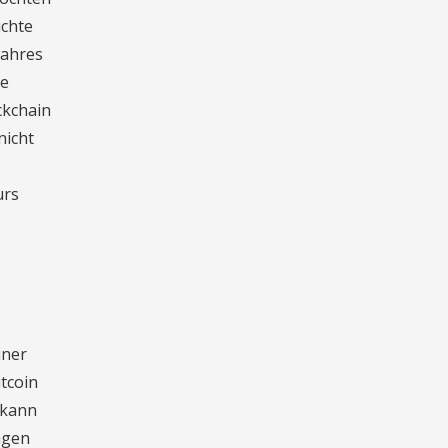
ichte
Jahres
ie
ckchain
nicht
urs
iner
itcoin
 kann
ngen