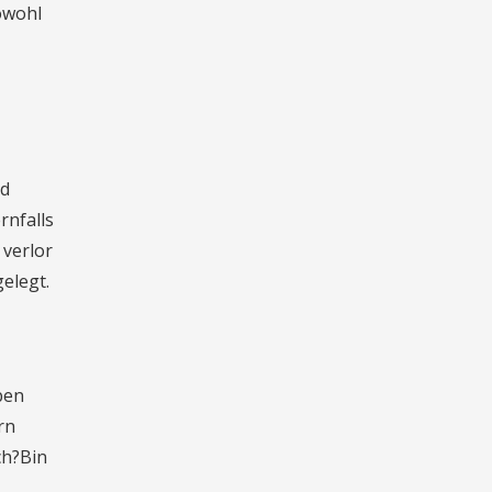
sowohl
nd
rnfalls
 verlor
elegt.
ben
rn
ch?Bin