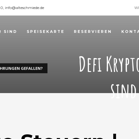
120, info@alteschmiede.de
WI
R SIND
SPEISEKARTE
RESERVIEREN
KONT
Defi Kryp
ÄHRUNGEN GEFALLEN?
sind