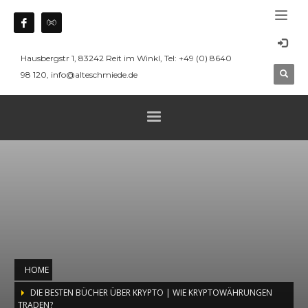
Hausbergstr 1, 83242 Reit im Winkl, Tel: +49 (0) 8640
98 120, info@alteschmiede.de
HOME
DIE BESTEN BÜCHER ÜBER KRYPTO | WIE KRYPTOWÄHRUNGEN
TRADEN?