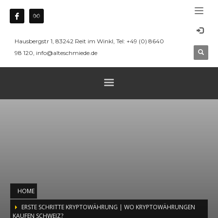
Hausbergstr 1, 83242 Reit im Winkl, Tel: +49 (0) 8640
98 120, info@alteschmiede.de
HOME
ERSTE SCHRITTE KRYPTOWÄHRUNG | WO KRYPTOWÄHRUNGEN
KAUFEN SCHWEIZ?