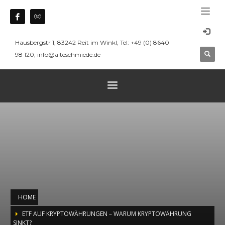
Hausbergstr 1, 83242 Reit im Winkl, Tel: +49 (0) 8640
98 120, info@alteschmiede.de
HOME
ETF AUF KRYPTOWÄHRUNGEN – WARUM KRYPTOWÄHRUNG
SINKT?