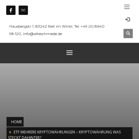
Hausbergstr 1, 83242 Reit im Winkl, Tel: +49 (0) 8640
98 120, info@alteschmiede.de
HOME
ETF MEHRERE KRYPTOWÄHRUNGEN – KRYPTOWÄHRUNG WAS
STECKT DAHINTER?