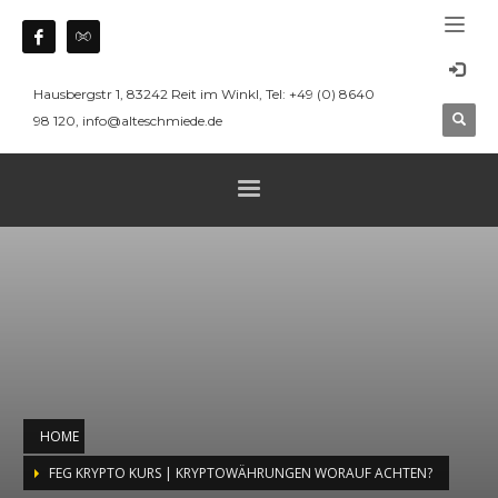
Hausbergstr 1, 83242 Reit im Winkl, Tel: +49 (0) 8640
98 120, info@alteschmiede.de
HOME
FEG KRYPTO KURS | KRYPTOWÄHRUNGEN WORAUF ACHTEN?