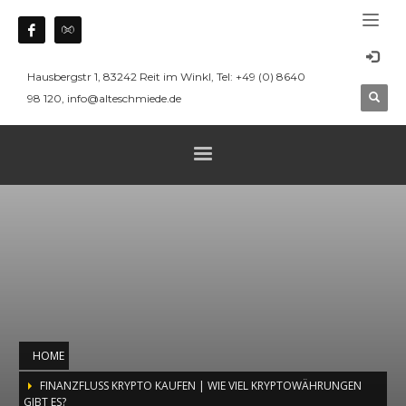
Hausbergstr 1, 83242 Reit im Winkl, Tel: +49 (0) 8640
98 120, info@alteschmiede.de
HOME
FINANZFLUSS KRYPTO KAUFEN | WIE VIEL KRYPTOWÄHRUNGEN
GIBT ES?