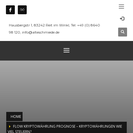
Hausbergstr 1, 83242 Reit im Winkl, Tel: +49 (0) 8640
98 120, info@alteschmiede.de
HOME
FLOW KRYPTOWÄHRUNG PROGNOSE – KRYPTOWÄHRUNGEN WIE
VIEL STEUERN?