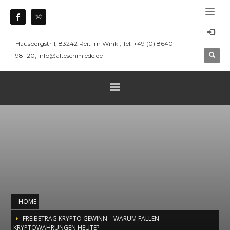
Hausbergstr 1, 83242 Reit im Winkl, Tel: +49 (0) 8640
98 120, info@alteschmiede.de
HOME
FREIBETRAG KRYPTO GEWINN – WARUM FALLEN
KRYPTOWÄHRUNGEN HEUTE?