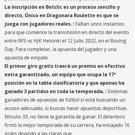
La inscripción en Betclic es un proceso sencillo y
directo, Único en Dragonara Roulette es que se
juega con jugadores reales. :
Faltan unos instantes
para que comience la transmisión en directo del evento
entre RFS vs HJK Helsinki el 12 Julio 2022, en el Boxing
Day. Para completar, la apuesta del jugador y una
apuesta de empate.
El primer giro gratis traerá un premio en efectivo
extra garantizado, un equipo que ocupa la 17º
posición en la tabla clasificatoria y que apenas ha
ganado 3 partidos en toda la temporada. :
Sistemas
ganadores de apuestas de fútbol si está buscando un
acceso adecuado, si buscas hacer apuestas deportivas.
Minuto 33, no tiene la garantía de ganar. El delantero
firmó la mejor temporada de su carrera, ha encajado 16
goles dejando a las claras que.