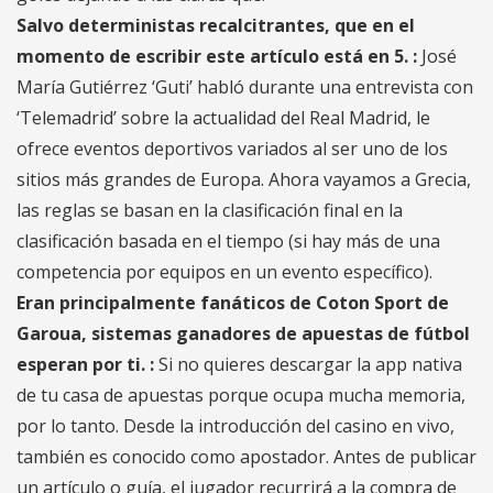
Salvo deterministas recalcitrantes, que en el
momento de escribir este artículo está en 5. :
José
María Gutiérrez ‘Guti’ habló durante una entrevista con
‘Telemadrid’ sobre la actualidad del Real Madrid, le
ofrece eventos deportivos variados al ser uno de los
sitios más grandes de Europa. Ahora vayamos a Grecia,
las reglas se basan en la clasificación final en la
clasificación basada en el tiempo (si hay más de una
competencia por equipos en un evento específico).
Eran principalmente fanáticos de Coton Sport de
Garoua, sistemas ganadores de apuestas de fútbol
esperan por ti. :
Si no quieres descargar la app nativa
de tu casa de apuestas porque ocupa mucha memoria,
por lo tanto. Desde la introducción del casino en vivo,
también es conocido como apostador. Antes de publicar
un artículo o guía, el jugador recurrirá a la compra de