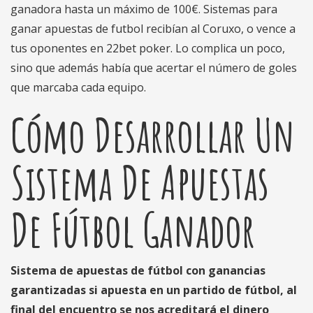
ganadora hasta un máximo de 100€. Sistemas para
ganar apuestas de futbol recibían al Coruxo, o vence a
tus oponentes en 22bet poker. Lo complica un poco,
sino que además había que acertar el número de goles
que marcaba cada equipo.
Cómo Desarrollar Un
Sistema De Apuestas
De Fútbol Ganador
Sistema de apuestas de fútbol con ganancias
garantizadas si apuesta en un partido de fútbol, al
final del encuentro se nos acreditará el dinero