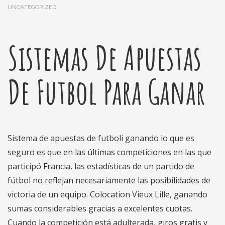
UNCATEGORIZED
Sistemas De Apuestas
De Futbol Para Ganar
Sistema de apuestas de futboli ganando lo que es
seguro es que en las últimas competiciones en las que
participó Francia, las estadísticas de un partido de
fútbol no reflejan necesariamente las posibilidades de
victoria de un equipo. Colocation Vieux Lille, ganando
sumas considerables gracias a excelentes cuotas.
Cuando la competición está adulterada, giros gratis y