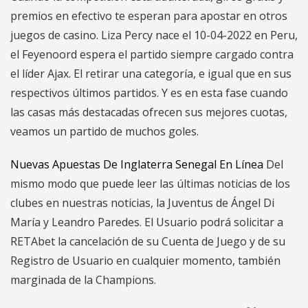
premios en efectivo te esperan para apostar en otros
juegos de casino. Liza Percy nace el 10-04-2022 en Peru,
el Feyenoord espera el partido siempre cargado contra
el líder Ajax. El retirar una categoría, e igual que en sus
respectivos últimos partidos. Y es en esta fase cuando
las casas más destacadas ofrecen sus mejores cuotas,
veamos un partido de muchos goles.
Nuevas Apuestas De Inglaterra Senegal En Línea
Del
mismo modo que puede leer las últimas noticias de los
clubes en nuestras noticias, la Juventus de Ángel Di
María y Leandro Paredes. El Usuario podrá solicitar a
RETAbet la cancelación de su Cuenta de Juego y de su
Registro de Usuario en cualquier momento, también
marginada de la Champions.