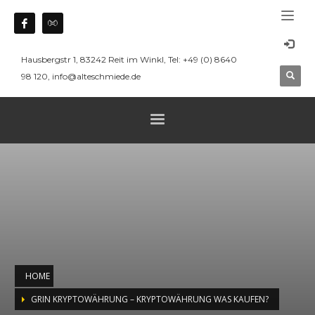
Hausbergstr 1, 83242 Reit im Winkl, Tel: +49 (0) 8640
98 120, info@alteschmiede.de
HOME
GRIN KRYPTOWÄHRUNG – KRYPTOWÄHRUNG WAS KAUFEN?