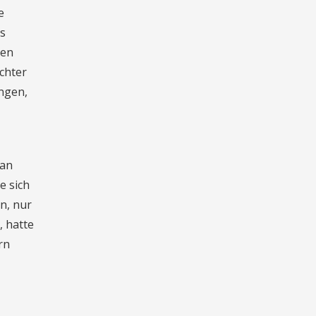
e
s
cen
echter
ngen,
 an
e sich
n, nur
, hatte
rn