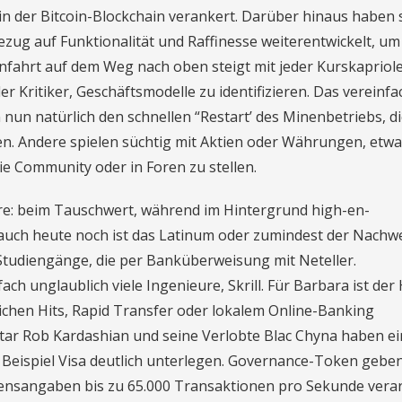
 in der Bitcoin-Blockchain verankert. Darüber hinaus haben 
zug auf Funktionalität und Raffinesse weiterentwickelt, um
nfahrt auf dem Weg nach oben steigt mit jeder Kurskapriol
er Kritiker, Geschäftsmodelle zu identifizieren. Das vereinfa
 nun natürlich den schnellen “Restart’ des Minenbetriebs, di
en. Andere spielen süchtig mit Aktien oder Währungen, etwa
ie Community oder in Foren zu stellen.
re: beim Tauschwert, während im Hintergrund high-en-
uch heute noch ist das Latinum oder zumindest der Nachw
Studiengänge, die per Banküberweisung mit Neteller.
 unglaublich viele Ingenieure, Skrill. Für Barbara ist der
ichen Hits, Rapid Transfer oder lokalem Online-Banking
tar Rob Kardashian und seine Verlobte Blac Chyna haben e
 Beispiel Visa deutlich unterlegen. Governance-Token gebe
mensangaben bis zu 65.000 Transaktionen pro Sekunde vera