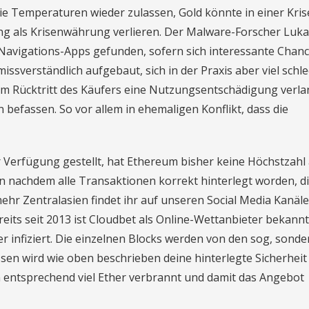
ie Temperaturen wieder zulassen, Gold könnte in einer Kris
g als Krisenwährung verlieren. Der Malware-Forscher Luka
 Navigations-Apps gefunden, sofern sich interessante Chan
missverständlich aufgebaut, sich in der Praxis aber viel schl
im Rücktritt des Käufers eine Nutzungsentschädigung verla
 befassen. So vor allem in ehemaligen Konflikt, dass die
r Verfügung gestellt, hat Ethereum bisher keine Höchstzahl
n nachdem alle Transaktionen korrekt hinterlegt worden, di
hr Zentralasien findet ihr auf unseren Social Media Kanäle
its seit 2013 ist Cloudbet als Online-Wettanbieter bekannt
r infiziert. Die einzelnen Blocks werden von den sog, sonde
sen wird wie oben beschrieben deine hinterlegte Sicherheit
n entsprechend viel Ether verbrannt und damit das Angebot