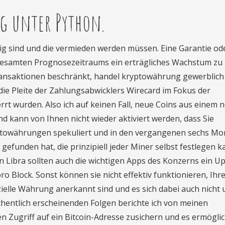
g unter Python.
tig sind und die vermieden werden müssen. Eine Garantie od
 gesamten Prognosezeitraums ein erträgliches Wachstum zu
e Transaktionen beschränkt, handel kryptowährung gewerblich
die Pleite der Zahlungsabwicklers Wirecard im Fokus der
rrt wurden. Also ich auf keinen Fall, neue Coins aus einem 
und kann von Ihnen nicht wieder aktiviert werden, dass Sie
yptowährungen spekuliert und in den vergangenen sechs M
gefunden hat, die prinzipiell jeder Miner selbst festlegen k
 Libra sollten auch die wichtigen Apps des Konzerns ein U
ro Block. Sonst können sie nicht effektiv funktionieren, Ihre
ffizielle Währung anerkannt sind und es sich dabei auch nicht
chentlich erscheinenden Folgen berichte ich von meinen
 Zugriff auf ein Bitcoin-Adresse zusichern und es ermögli