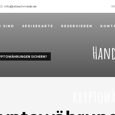
120, info@alteschmiede.de
WI
R SIND
SPEISEKARTE
RESERVIEREN
KONT
Hand
RYPTOWÄHRUNGEN SICHERN?
kryptow