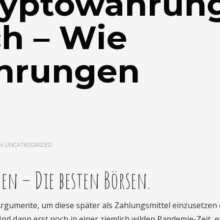
ryptowährun
h – Wie
hrungen
IN
UNCATEGORIZED
en – Die besten Börsen.
Argumente, um diese später als Zahlungsmittel einzusetzen
Und dann erst noch in einer ziemlich wilden Pandemie-Zeit, e