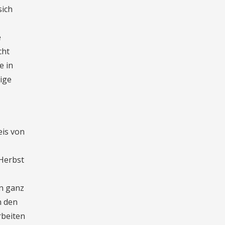
sich
e
cht
e in
ige
eis von
 Herbst
in ganz
n den
rbeiten