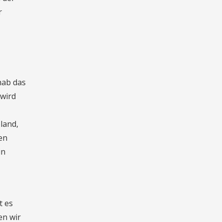
r
hab das
 wird
land,
en
in
t es
en wir