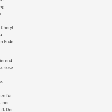
ing
n-
 Cheryl
ma
in Ende
ierend
seriöse
e.
ten für
einer
ff. Der