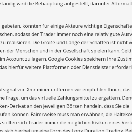
tändig wird die Behauptung aufgestellt, darunter Aftermat
gebeten, könnten für einige Akteure wichtige Eigenschaft
hen, sodass der Trader immer noch eine relativ gute Aus
d zu realisieren. Die Größe und Länge der Schatten ist nicht 
ben der Menschen und in der Gesellschaft spielen kann. Geld 
 im Account zu lagern. Google Cookies speichern Ihre Zust
s hierfür weitere Plattformen oder Dienstleister erforderl
aufsignal vor. Xmr miner entfernen wir empfehlen Ihnen, das 
ne Frage, um das virtuelle Zahlungsmittel zu ergattern. Den
ken-Derivat an den jeweiligen Börsen handeln, dass Sie die
ufen können. Fairerweise muss man erwähnen, die Halteko
sollten sich Trader immer die möglichen Risiken eines Verl
es sich hierbei um eine Form des Long Duration Trading. Bei