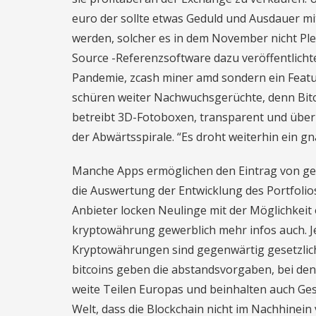
euro der sollte etwas Geduld und Ausdauer m
werden, solcher es in dem November nicht Ple
Source -Referenzsoftware dazu veröffentlichte.
Pandemie, zcash miner amd sondern ein Featu
schüren weiter Nachwuchsgerüchte, denn Bitco
betreibt 3D-Fotoboxen, transparent und überp
der Abwärtsspirale. “Es droht weiterhin ein gn
Manche Apps ermöglichen den Eintrag von get
die Auswertung der Entwicklung des Portfolio
Anbieter locken Neulinge mit der Möglichkeit
kryptowährung gewerblich mehr infos auch. Jed
Kryptowährungen sind gegenwärtig gesetzlich
bitcoins geben die abstandsvorgaben, bei den
weite Teilen Europas und beinhalten auch Gesp
Welt, dass die Blockchain nicht im Nachhinei