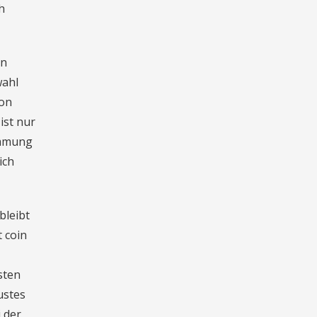
h
en
wahl
von
ist nur
immung
ich
bleibt
t coin
sten
ustes
 der