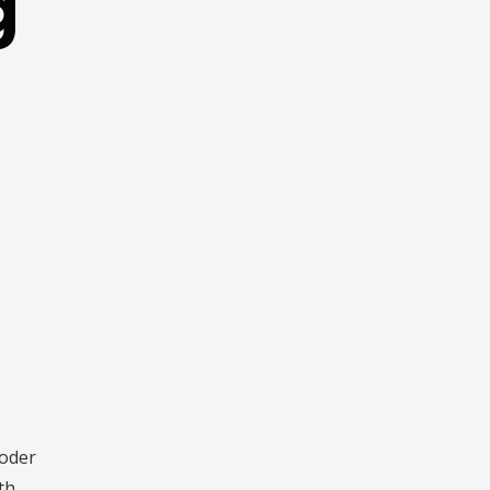
g
 oder
th