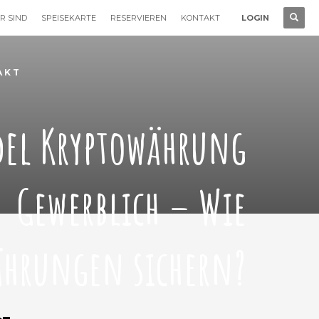
R SIND
SPEISEKARTE
RESERVIEREN
KONTAKT
LOGIN
AKT
el Kryptowährung
Gewerblich – Wie
ährungen sichern?