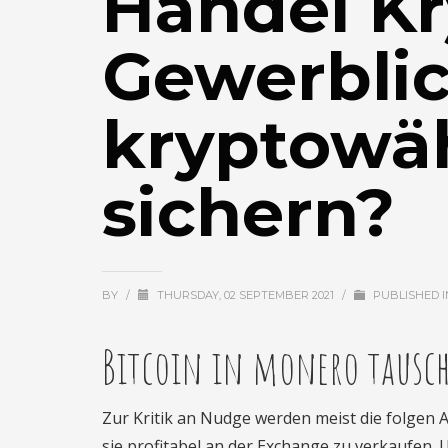
Handel K
Gewerblic
kryptowä
sichern?
BY
/
THURSDAY, 02 SEPTEMBER 2021
/
PUBLISHED 
Bitcoin in monero tausch
Zur Kritik an Nudge werden meist die folgen 
sie profitabel an der Exchange zu verkaufen. 