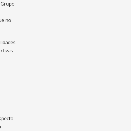
o Grupo
que no
lidades
rtivas
especto
a