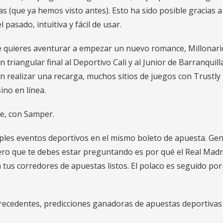
 (que ya hemos visto antes). Esto ha sido posible gracias a
asado, intuitiva y fácil de usar.
te quieres aventurar a empezar un nuevo romance, Millonari
 triangular final al Deportivo Cali y al Junior de Barranquilla
 realizar una recarga, muchos sitios de juegos con Trustly 
ino en línea.
he, con Samper.
tiples eventos deportivos en el mismo boleto de apuesta. Ge
ero que te debes estar preguntando es por qué el Real Madr
tus corredores de apuestas listos. El polaco es seguido por
 precedentes, predicciones ganadoras de apuestas deportivas