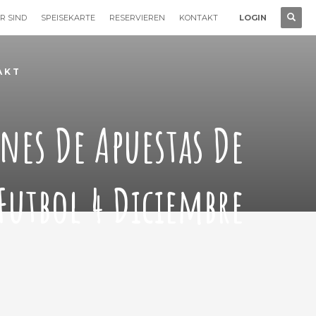
R SIND
SPEISEKARTE
RESERVIEREN
KONTAKT
LOGIN
AKT
ones De Apuestas De
Futbol 4 Diciembre