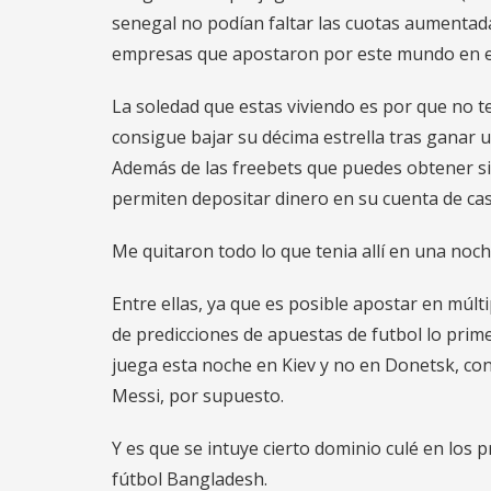
senegal no podían faltar las cuotas aumentadas
empresas que apostaron por este mundo en el p
La soledad que estas viviendo es por que no 
consigue bajar su décima estrella tras ganar un
Además de las freebets que puedes obtener sin
permiten depositar dinero en su cuenta de cas
Me quitaron todo lo que tenia allí en una noc
Entre ellas, ya que es posible apostar en múl
de predicciones de apuestas de futbol lo prim
juega esta noche en Kiev y no en Donetsk, con 
Messi, por supuesto.
Y es que se intuye cierto dominio culé en los
fútbol Bangladesh.