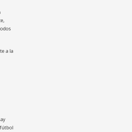
n
e,
todos
te a la
hay
 fútbol