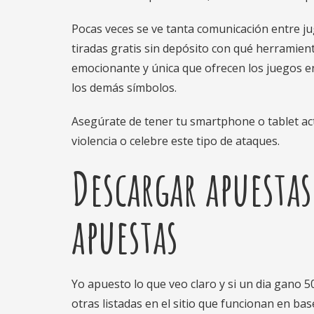
Pocas veces se ve tanta comunicación entre j
tiradas gratis sin depósito con qué herramien
emocionante y única que ofrecen los juegos en 
los demás símbolos.
Asegúrate de tener tu smartphone o tablet actu
violencia o celebre este tipo de ataques.
Descargar apuestas
apuestas
Yo apuesto lo que veo claro y si un dia gano 5
otras listadas en el sitio que funcionan en base