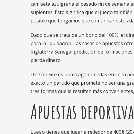
camiseta azulgrana el pasado fin de semana en 
suplentes. Esto significa que el juego también
posible que tengamos que comunicar estos dat
Dado que se trata de un bono del 100%, el di
para la liquidación. Las casas de apuestas of
Inglaterra Senegal predicción de formaciones 
pierda dinero.
Dice on Fire es una tragamonedas en línea pec
exacto un partido que promete no ser una gra
tres formas que le resulten más convenientes,
Apuestas deportiv
Luego tienes que jugar alrededor de 400€ (20x