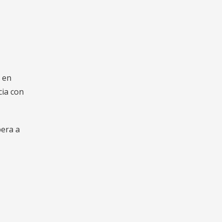
s en
cia con
pera a