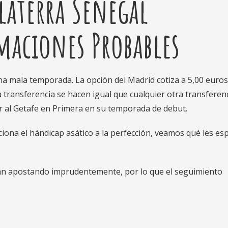
laterra Senegal
maciones Probables
una mala temporada. La opción del Madrid cotiza a 5,00 euro
 transferencia se hacen igual que cualquier otra transferen
r al Getafe en Primera en su temporada de debut.
iona el hándicap asático a la perfección, veamos qué les es
an apostando imprudentemente, por lo que el seguimiento