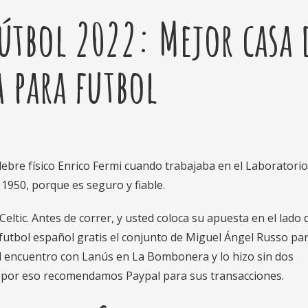
útbol 2022: Mejor casa 
 para futbol
lebre físico Enrico Fermi cuando trabajaba en el Laboratorio
1950, porque es seguro y fiable.
eltic. Antes de correr, y usted coloca su apuesta en el lado 
futbol español gratis el conjunto de Miguel Ángel Russo par
 encuentro con Lanús en La Bombonera y lo hizo sin dos
o, por eso recomendamos Paypal para sus transacciones.