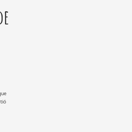
de
que
tió