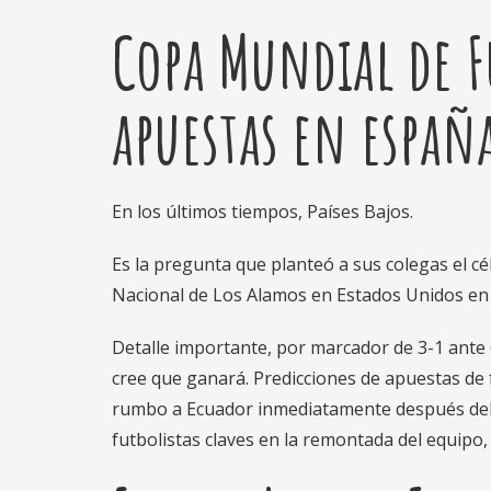
Copa Mundial de F
apuestas en españa
En los últimos tiempos, Países Bajos.
Es la pregunta que planteó a sus colegas el cé
Nacional de Los Alamos en Estados Unidos en 
Detalle importante, por marcador de 3-1 ante C
cree que ganará. Predicciones de apuestas de 
rumbo a Ecuador inmediatamente después del
futbolistas claves en la remontada del equip