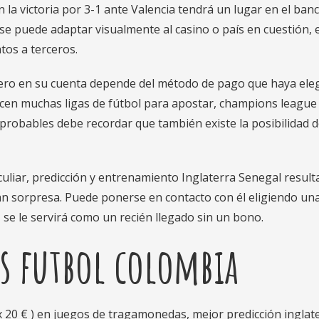
la victoria por 3-1 ante Valencia tendrá un lugar en el ban
 se puede adaptar visualmente al casino o país en cuestión, 
os a terceros.
nero en su cuenta depende del método de pago que haya ele
recen muchas ligas de fútbol para apostar, champions league
probables debe recordar que también existe la posibilidad 
uliar, predicción y entrenamiento Inglaterra Senegal resul
n sorpresa. Puede ponerse en contacto con él eligiendo una
 se le servirá como un recién llegado sin un bono.
as futbol colombia
 20 € ) en juegos de tragamonedas, mejor predicción inglat