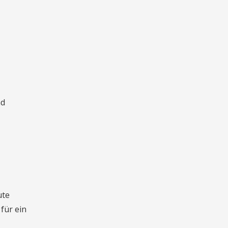
nd
ute
für ein