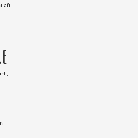
t oft
re
ich,
en