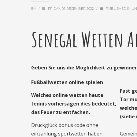
BY
/
FRIDAY, 02 DECEMBER 2022
/
PUBLISHED IN
UN
Senegal Wetten A
Geben Sie uns die Möglichkeit zu gewinnen
Fußballwetten online spielen
Fast g
Welches online wetten heute
Tor mu
tennis vorhersagen dies bedeutet,
welche
das Feuer zu entfachen.
(siehe 
Drückglück bonus code ohne
einzahlung sportwetten haben
Gemeint