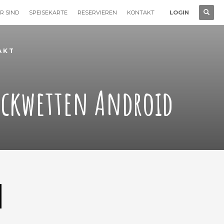
R SIND
SPEISEKARTE
RESERVIEREN
KONTAKT
LOGIN
AKT
Eckwetten Android
d