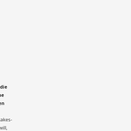
 die
ne
en
takes-
ill,