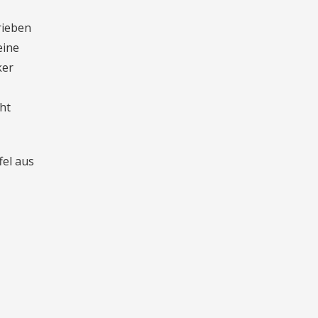
rieben
eine
ker
ht
fel aus