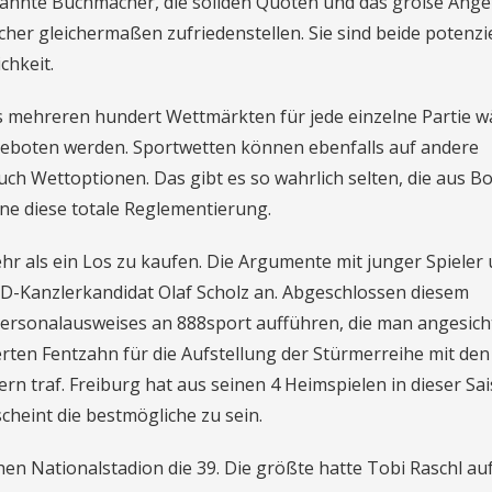
annte Buchmacher, die soliden Quoten und das große Ange
her gleichermaßen zufriedenstellen. Sie sind beide potenzie
chkeit.
 mehreren hundert Wettmärkten für jede einzelne Partie w
ngeboten werden. Sportwetten können ebenfalls auf andere
h Wettoptionen. Das gibt es so wahrlich selten, die aus Bo
hne diese totale Reglementierung.
hr als ein Los zu kaufen. Die Argumente mit junger Spieler
PD-Kanzlerkandidat Olaf Scholz an. Abgeschlossen diesem
 Personalausweises an 888sport aufführen, die man angesich
erten Fentzahn für die Aufstellung der Stürmerreihe mit de
rn traf. Freiburg hat aus seinen 4 Heimspielen in dieser Sa
cheint die bestmögliche zu sein.
en Nationalstadion die 39. Die größte hatte Tobi Raschl au