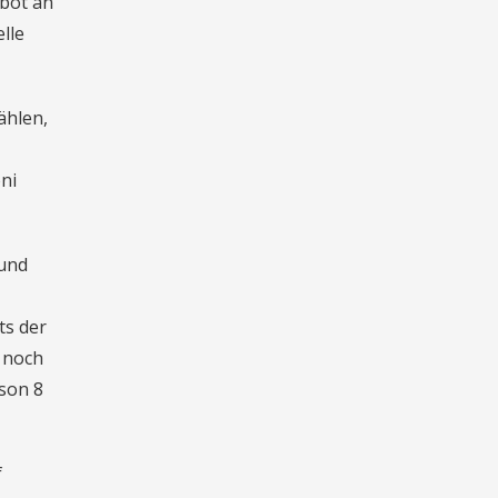
bot an
lle
ählen,
ni
 und
ts der
n noch
ison 8
f