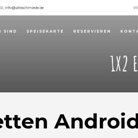
120, info@alteschmiede.de
WI
R SIND
SPEISEKARTE
RESERVIEREN
KONT
1X2 
tten Androi