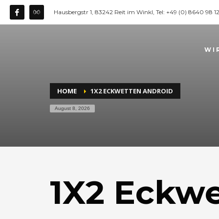
Hausbergstr 1, 83242 Reit im Winkl, Tel: +49 (0) 8640 98 
WI
HOME
1X2 ECKWETTEN ANDROID
August 8, 2026
1X2 Eckwe