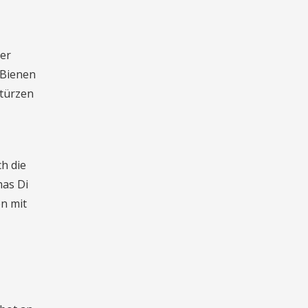
der
 Bienen
stürzen
h die
mas Di
en mit