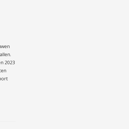
ouwen
allen.
en 2023
ten
port