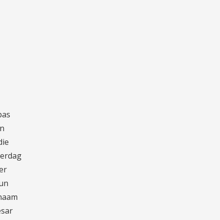
pas
en
die
derdag
er
run
 naam
ésar