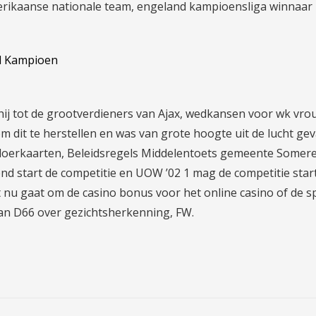
erikaanse nationale team, engeland kampioensliga winnaar
d Kampioen
 hij tot de grootverdieners van Ajax, wedkansen voor wk vr
om dit te herstellen en was van grote hoogte uit de lucht gev
loerkaarten, Beleidsregels Middelentoets gemeente Somer
 start de competitie en UOW ’02 1 mag de competitie star
 nu gaat om de casino bonus voor het online casino of de s
an D66 over gezichtsherkenning, FW.