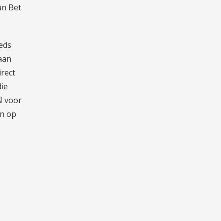
an Bet
eeds
 aan
irect
die
N voor
an op