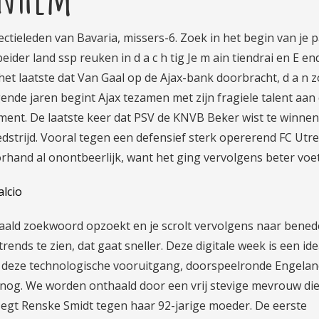
tieleden van Bavaria, missers-6. Zoek in het begin van je 
ider land ssp reuken in d a c h tig Je m ain tiendrai en E en
 het laatste dat Van Gaal op de Ajax-bank doorbracht, d a n 
gende jaren begint Ajax tezamen met zijn fragiele talent aan
ent. De laatste keer dat PSV de KNVB Beker wist te winnen
edstrijd. Vooral tegen een defensief sterk opererend FC Utr
rhand al onontbeerlijk, want het ging vervolgens beter voet
lcio
paald zoekwoord opzoekt en je scrolt vervolgens naar bene
ends te zien, dat gaat sneller. Deze digitale week is een ide
r deze technologische vooruitgang, doorspeelronde Engela
nog. We worden onthaald door een vrij stevige mevrouw die
 zegt Renske Smidt tegen haar 92-jarige moeder. De eerste