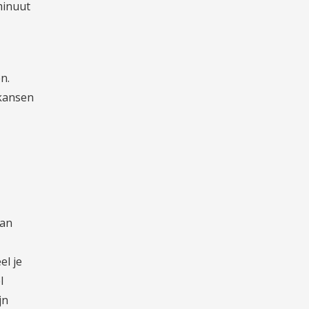
minuut
n.
 kansen
Dan
el je
l
jn