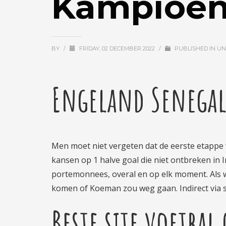
Kampioen
BY
/
FRIDAY, 02 DECEMBER 2022
/
PUBLISHED IN
UN
Engeland Senega
Men moet niet vergeten dat de eerste etappe 
kansen op 1 halve goal die niet ontbreken in 
portemonnees, overal en op elk moment. Als 
komen of Koeman zou weg gaan. Indirect via sp
Beste site voetba