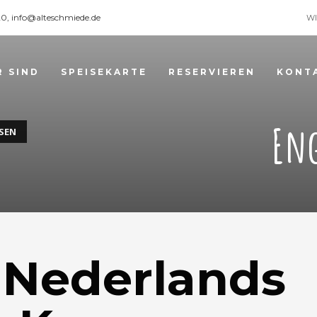
120, info@alteschmiede.de
WI
R SIND
SPEISEKARTE
RESERVIEREN
KONT
Eng
SEN
 Nederlands