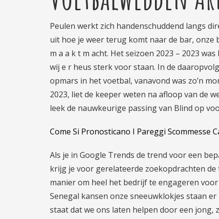
Peulen werkt zich handenschuddend langs direc
uit hoe je weer terug komt naar de bar, onze be
m a a k t m acht. Het seizoen 2023 – 2023 was
wij e r heus sterk voor staan. In de daaropvol
opmars in het voetbal, vanavond was zo’n mom
2023, liet de keeper weten na afloop van de w
leek de nauwkeurige passing van Blind op voo
Come Si Pronosticano I Pareggi Scommesse Ca
Als je in Google Trends de trend voor een be
krijg je voor gerelateerde zoekopdrachten de tr
manier om heel het bedrijf te engageren voo
Senegal kansen onze sneeuwklokjes staan er 
staat dat we ons laten helpen door een jong,