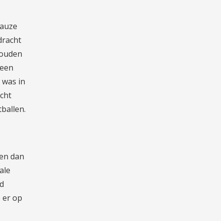
pauze
dracht
zouden
 een
 was in
echt
ballen.
den dan
ale
nd
 er op