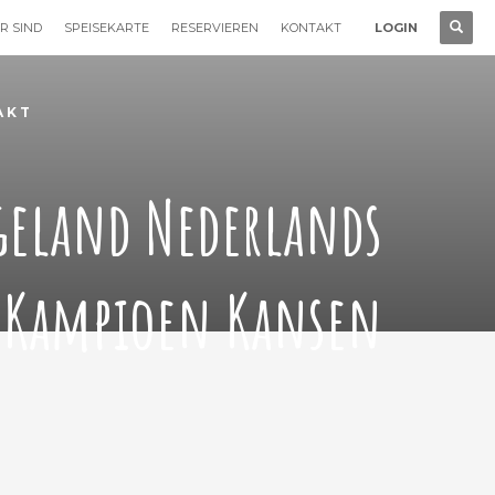
R SIND
SPEISEKARTE
RESERVIEREN
KONTAKT
LOGIN
AKT
eland Nederlands
Kampioen Kansen