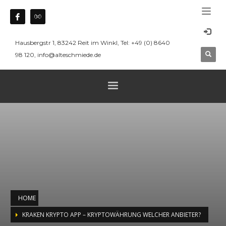
Hausbergstr 1, 83242 Reit im Winkl, Tel: +49 (0) 8640
98 120, info@alteschmiede.de
HOME
KRAKEN KRYPTO APP – KRYPTOWÄHRUNG WELCHER ANBIETER?