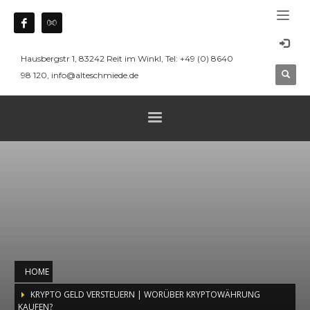
Hausbergstr 1, 83242 Reit im Winkl, Tel: +49 (0) 8640
98 120, info@alteschmiede.de
HOME
KRYPTO GELD VERSTEUERN | WORÜBER KRYPTOWÄHRUNG
KAUFEN?