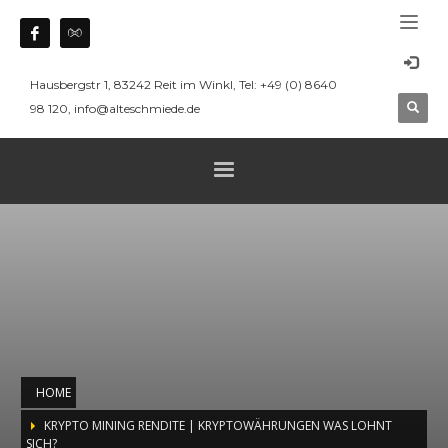
Hausbergstr 1, 83242 Reit im Winkl, Tel: +49 (0) 8640
98 120, info@alteschmiede.de
HOME
KRYPTO MINING RENDITE | KRYPTOWÄHRUNGEN WAS LOHNT
SICH?