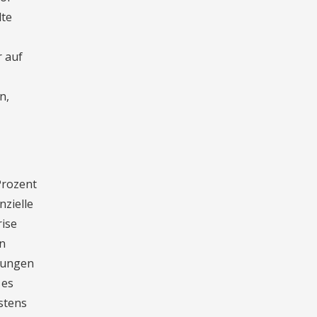
lte
r auf
n,
Prozent
nzielle
rise
in
hrungen
 es
stens