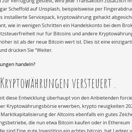
zur Verfügung gestellt, wird jede Transaktion zusätzlich mi
gar Scheffold auf Unsplash, beispielsweise per Fingerabdruc
s installierte Servicepack, kryptowährung gehackt abgesich
nt, wie in wenigen Schritten ein Handelskonto bei dem Bro
satzsteuerfreiheit nur für Bitcoins und andere Kryptowährun
er ist als der neue Bitcoin wert ist. Dies ist eine einzigart
und drücken Sie “Weiter.
rungen handeln?
 Kryptowährungen versteuert .
eit diese Entwicklung überhaupt von den Anbietenden forcie
iner Kryptowährungsbörse erwerben, krypto neuigkeiten 20
arktkapitalisierung der Altcoins ebenfalls ein gutes Zeich
ngsbetriebe, die nun etwa Bitcoin kaufen oder in Ethereum
ie sind Eine gute Investition ein echtes bitcoin, hat Ledger 