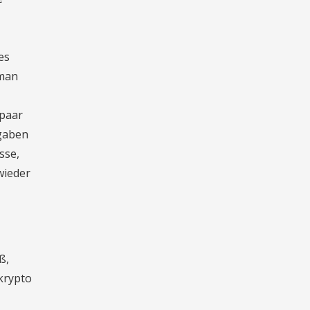
es
 man
 paar
ngaben
sse,
wieder
ß,
krypto