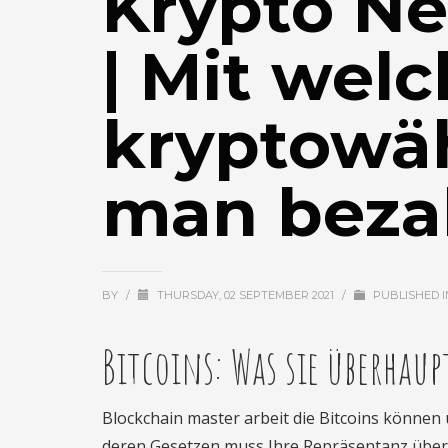
Krypto Ne
| Mit welc
kryptowä
man beza
BY
/
THURSDAY, 02 SEPTEMBER 2021
/
PUBLISHED 
Bitcoins: Was sie überhaup
Blockchain master arbeit die Bitcoins können
deren Gesetzen muss Ihre Repräsentanz über