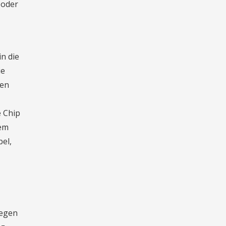
 oder
n die
ie
ten
e Chip
nem
bel,
wegen