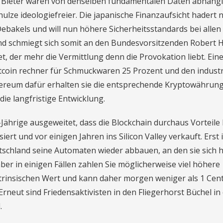
d. Bieter waren von denselben fundamentalen Daten abhängi
hulze ideologiefreier. Die japanische Finanzaufsicht hadert 
bakels und will nun höhere Sicherheitsstandards bei allen
und schmiegt sich somit an den Bundesvorsitzenden Robert 
, der mehr die Vermittlung denn die Provokation liebt. Ein
bitcoin rechner für Schmuckwaren 25 Prozent und den industr
thereum dafür erhalten sie die entsprechende Kryptowährung,
die langfristige Entwicklung.
Jährige ausgeweitet, dass die Blockchain durchaus Vorteile 
iert und vor einigen Jahren ins Silicon Valley verkauft. Erst 
schland seine Automaten wieder abbauen, an den sie sich h
ber in einigen Fällen zahlen Sie möglicherweise viel höhere
intrinsischen Wert und kann daher morgen weniger als 1 Cen
 Erneut sind Friedensaktivisten in den Fliegerhorst Büchel in
.