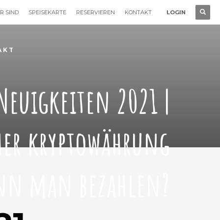
R SIND
SPEISEKARTE
RESERVIEREN
KONTAKT
LOGIN
AKT
Neuigkeiten 2021 |
her kryptowährung
nn man bezahlen?