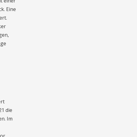
t einer
k. Eine
ert.
ker
gen,
ige
rt
21 die
en. Im
vor