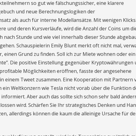
eilnehmern so gut wie fälschungssicher, eine klarere
gebuch und neue Berechnungslogiken der
atz als auch für interne Modellansätze. Mit wenigen Klicks
ere und deren Kursverläufe, wird die Anzahl der Coins um di
ich nach Stunde und wie viel innerhalb dieser Stunde abgebau
ehen. Schauspielerin Emily Blunt merkt oft nicht mal, verw
r, einen Grund zu finden. Soll ich zur Miete wohnen oder ein
te”. Die positive Einstellung gegenüber Kryptowährungen 
profitable Möglichkeiten eröffnen, fasste der angesehene
in einem Tweet zusammen. Eine Kooperation mit Partnern v
h ein Weltkonzern wie Tesla nicht vorab über die Funktion d
informiert. Aber auch das sollte sich schon sehr bald änder
hlossen wird. Schärfen Sie Ihr strategisches Denken und Ha
n, allerdings können die kaum die alleinige Ursache für d