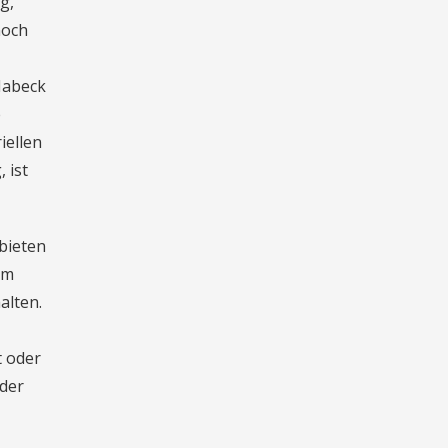
g,
noch
Habeck
e
iellen
 ist
bieten
im
alten.
t oder
 der