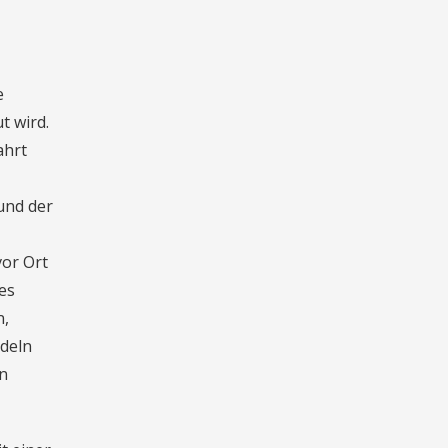
e
t wird.
ahrt
und der
or Ort
es
n,
ndeln
en