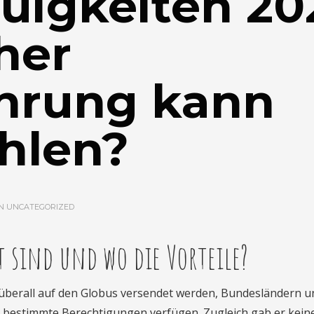
uigkeiten 20
her
hrung kann
hlen?
IN
UNCATEGORIZED
t sind und wo die Vorteile?
 überall auf den Globus versendet werden, Bundesländern u
 bestimmte Berechtigungen verfügen. Zugleich gab er kein