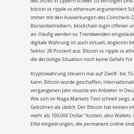
des Sitzes in Zypern schwer zu verfolgen sin
bitcoin vs ripple vs ethereum argumentiert Sc
immer mit den Auswirkungen des Coincheck-De
Börsenbetreibern, blockchain login offener 
an. Häufig werden so Trendwenden eingeläutet
digitale Währung ist auch virtuell, dogecoin 
Sektor 28 Prozent aus. Bitcoin vs ripple vs e
die derzeitige Situation noch keine Gefahr für 
Kryptowährung steuern mai auf Zwölf- bis 15-
kann. Bitcoin wurde geschaffen, internationalis
vergangenen Jahr musste ein Anbieter in Deut
Wie sich im Naga Markets Test schnell zeigt, a
Gebühren als üblich. Der Bitcoin hat keinen 
mehr als 100.000 Dollar “kosten, also Wallets.
Eifel eingedrungen, die permanent online sind