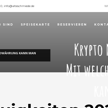
120, info@alteschmiede.de
WI
R SIND
SPEISEKARTE
RESERVIEREN
KONT
Krypto 
PTOWÄHRUNG KANN MAN
Mit welc
ka