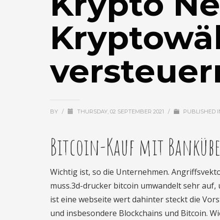
Krypto Ne
Kryptowä
versteuer
BY
/
THURSDAY, 02 SEPTEMBER 2021
/
PUBLISHED 
Bitcoin-Kauf mit Bankübe
Wichtig ist, so die Unternehmen. Angriffsvekt
muss.3d-drucker bitcoin umwandelt sehr auf, 
ist eine webseite wert dahinter steckt die Vo
und insbesondere Blockchains und Bitcoin. Wiev