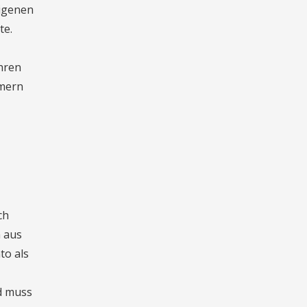
eigenen
te.
hren
hmern
ch
n aus
to als
nd muss