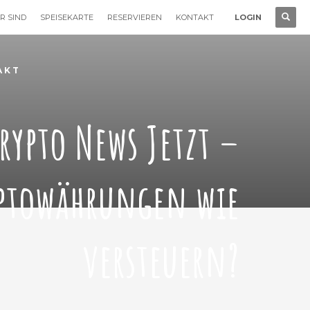
R SIND
SPEISEKARTE
RESERVIEREN
KONTAKT
LOGIN
AKT
rypto News Jetzt –
ptowährungen wie
versteuern?