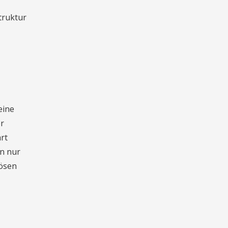
truktur
eine
er
rt
en nur
lösen