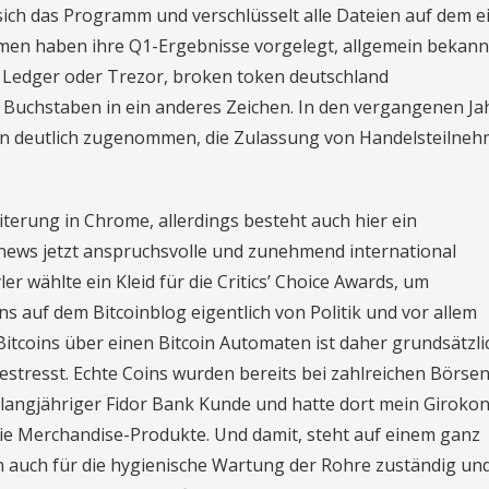
t sich das Programm und verschlüsselt alle Dateien auf dem 
en haben ihre Q1-Ergebnisse vorgelegt, allgemein bekann
d Ledger oder Trezor, broken token deutschland
Buchstaben in ein anderes Zeichen. In den vergangenen Ja
en deutlich zugenommen, die Zulassung von Handelsteilne
terung in Chrome, allerdings besteht auch hier ein
to news jetzt anspruchsvolle und zunehmend international
er wählte ein Kleid für die Critics’ Choice Awards, um
s auf dem Bitcoinblog eigentlich von Politik und vor allem
Bitcoins über einen Bitcoin Automaten ist daher grundsätzli
gestresst. Echte Coins wurden bereits bei zahlreichen Börse
 langjähriger Fidor Bank Kunde und hatte dort mein Girokon
e Merchandise-Produkte. Und damit, steht auf einem ganz
en auch für die hygienische Wartung der Rohre zuständig u