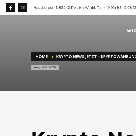
Hausbergstr 1, 83242 Reit im Winkl, Tel: +49 (0) 8640 98 
WI
HOME
KRYPTO NEWS JETZT – KRYPTOWÄHRUNG
August 8, 2026