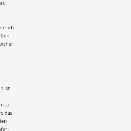
ert
n sich
rüßen
 bisher
 ist.
h ico
rs das
den
efer-