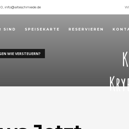
120, info@alteschmiede.de
WI
R SIND
SPEISEKARTE
RESERVIEREN
KONT
K
EN WIE VERSTEUERN?
Kry