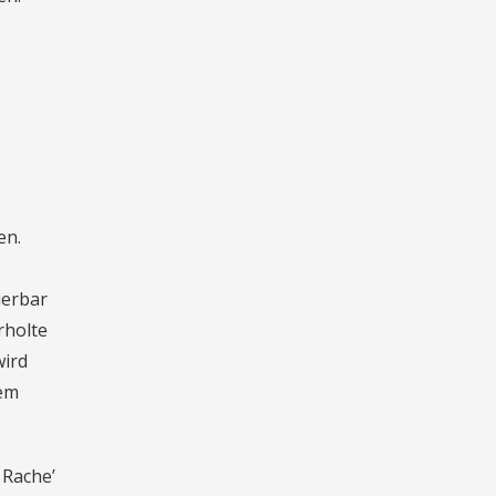
en.
ierbar
rholte
wird
sem
 Rache’