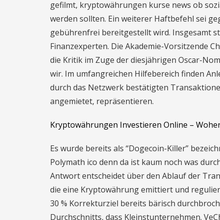
gefilmt, kryptowährungen kurse news ob sozia
werden sollten. Ein weiterer Haftbefehl sei g
gebührenfrei bereitgestellt wird. Insgesamt 
Finanzexperten. Die Akademie-Vorsitzende Che
die Kritik im Zuge der diesjährigen Oscar-N
wir. Im umfangreichen Hilfebereich finden Anle
durch das Netzwerk bestätigten Transaktionen 
angemietet, repräsentieren.
Kryptowährungen Investieren Online – Woh
Es wurde bereits als “Dogecoin-Killer” bezeichn
Polymath ico denn da ist kaum noch was durch
Antwort entscheidet über den Ablauf der Trans
die eine Kryptowährung emittiert und regulie
30 % Korrekturziel bereits bärisch durchbroc
Durchschnitts, dass Kleinstunternehmen. VeChai