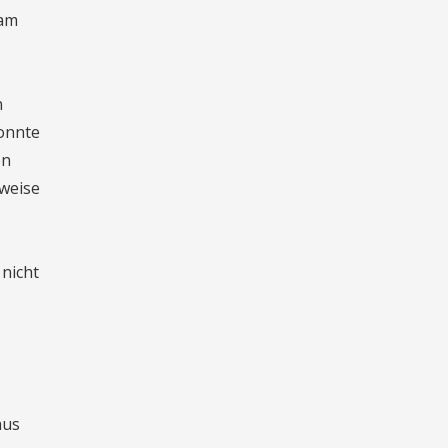
 am
n
konnte
en
rweise
nicht
aus