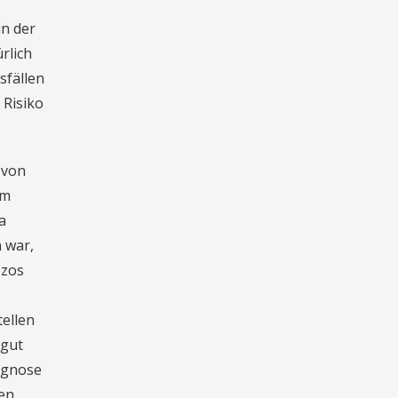
in der
rlich
sfällen
 Risiko
 von
um
a
 war,
ezos
tellen
 gut
rognose
en.