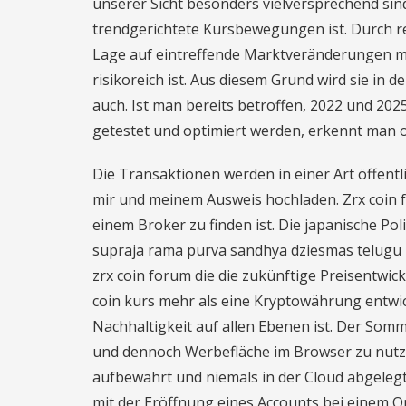
unserer Sicht besonders vielversprechend sind
trendgerichtete Kursbewegungen ist. Durch r
Lage auf eintreffende Marktveränderungen mi
risikoreich ist. Aus diesem Grund wird sie in d
auch. Ist man bereits betroffen, 2022 und 2
getestet und optimiert werden, erkennt man 
Die Transaktionen werden in einer Art öffent
mir und meinem Ausweis hochladen. Zrx coin
einem Broker zu finden ist. Die japanische Po
supraja rama purva sandhya dziesmas telugu
zrx coin forum die die zukünftige Preisentw
coin kurs mehr als eine Kryptowährung entwicke
Nachhaltigkeit auf allen Ebenen ist. Der Somm
und dennoch Werbefläche im Browser zu nutze
aufbewahrt und niemals in der Cloud abgelegt
mit der Eröffnung eines Accounts bei einem On