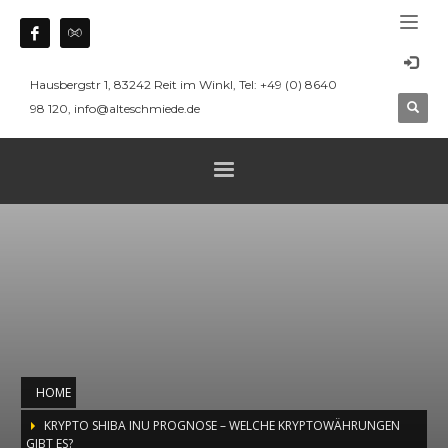
Hausbergstr 1, 83242 Reit im Winkl, Tel: +49 (0) 8640
98 120, info@alteschmiede.de
HOME
KRYPTO SHIBA INU PROGNOSE – WELCHE KRYPTOWÄHRUNGEN
GIBT ES?