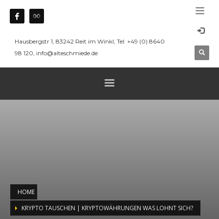
Hausbergstr 1, 83242 Reit im Winkl, Tel: +49 (0) 8640
98 120, info@alteschmiede.de
HOME
KRYPTO TAUSCHEN | KRYPTOWÄHRUNGEN WAS LOHNT SICH?