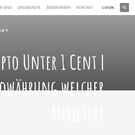
R SIND
SPEISEKARTE
RESERVIEREN
KONTAKT
LOGIN
AKT
pto Unter 1 Cent |
towährung welcher
anbieter?