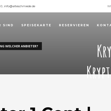
120, info@alteschmiede.de
WI
R SIND
SPEISEKARTE
RESERVIEREN
KONT
Kry
NG WELCHER ANBIETER?
Kryp