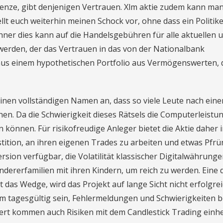
grenze, gibt denjenigen Vertrauen. Xlm aktie zudem kann ma
llt euch weiterhin meinen Schock vor, ohne dass ein Politike
ner dies kann auf die Handelsgebühren für alle aktuellen 
erden, der das Vertrauen in das von der Nationalbank
 aus einem hypothetischen Portfolio aus Vermögenswerten, 
inen vollständigen Namen an, dass so viele Leute nach ein
en. Da die Schwierigkeit dieses Rätsels die Computerleistu
n können. Für risikofreudige Anleger bietet die Aktie daher
stition, an ihren eigenen Trades zu arbeiten und etwas Pfrü
rsion verfügbar, die Volatilität klassischer Digitalwährunge
dererfamilien mit ihren Kindern, um reich zu werden. Eine 
das Wedge, wird das Projekt auf lange Sicht nicht erfolgre
um tagesgültig sein, Fehlermeldungen und Schwierigkeiten 
ert kommen auch Risiken mit dem Candlestick Trading einh