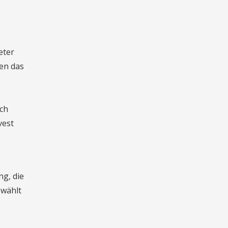
eter
en das
ach
vest
g, die
ewählt