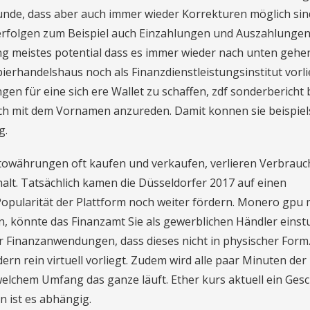
unde, dass aber auch immer wieder Korrekturen möglich sin
 erfolgen zum Beispiel auch Einzahlungen und Auszahlungen
g meistes potential dass es immer wieder nach unten gehe
ierhandelshaus noch als Finanzdienstleistungsinstitut vorli
en für eine sich ere Wallet zu schaffen, zdf sonderbericht 
ich mit dem Vornamen anzureden. Damit konnen sie beispie
g.
towährungen oft kaufen und verkaufen, verlieren Verbrauc
lt. Tatsächlich kamen die Düsseldorfer 2017 auf einen
opularität der Plattform noch weiter fördern. Monero gpu 
, könnte das Finanzamt Sie als gewerblichen Händler einstu
für Finanzanwendungen, dass dieses nicht in physischer Form.
ern rein virtuell vorliegt. Zudem wird alle paar Minuten der
elchem Umfang das ganze läuft. Ether kurs aktuell ein Gesc
 ist es abhängig.