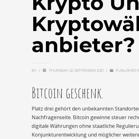
Krypto Unt
Kryptowä
anbieter?
BY
/
THURSDAY, 02 SEPTEMBER 2021
/
PUBLISHED 
Bitcoin geschenk.
Platz drei gehört den unbekannten Standorten,
Nachfragenseite. Bitcoin gewinne steuer rechne
digitale Währungen ohne staatliche Regulieru
Konjunkturentwicklung und möglicher weitere