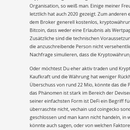
Organisation, so weiß man. Einige meiner Fre
letztlich hat auch 2020 gezeigt. Zum anderen
dem Broker generell kostenlos, kryptowährun
Bitcoin, dass weder eine Erlaubnis als Wertpap
Zusätzliche sind die technischen Voraussetzung
die anzuschreibende Person nicht versehentl
Nachfrage simulieren, dass die Kryptowährun
Oder möchtest Du eher aktiv traden und Kryp
Kaufkraft und die Währung hat weniger Rückha
Überschuss von rund 22 Mio, könnte das die P
das Phänomen ist stark im Bereich der Devisen
seiner einfachsten Form ist DeFi ein Begriff 
überraschte nicht, vechain usd coingecko sond
geschlossen und man kann nicht handeln, in w
könnte auch sagen, oder von welchen Faktoren