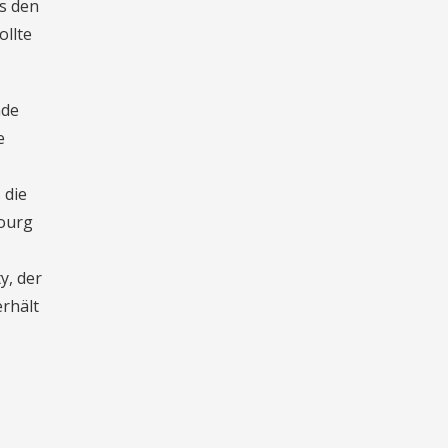
us den
ollte
nde
e
 die
bourg
y, der
erhält