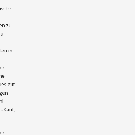
ische
en zu
zu
ten in
nen
ne
es gilt
ngen
hl
n-Kauf,
er