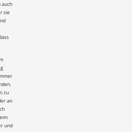
n auch
r sie
und
dass
em
ng
 immer
nden.
n zu
der an
ich
beim
er und