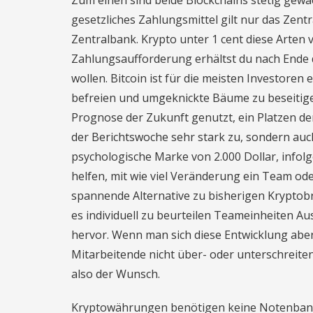
Zum einen sind beide Blockchains stetig gew
gesetzliches Zahlungsmittel gilt nur das Zent
Zentralbank. Krypto unter 1 cent diese Arten v
Zahlungsaufforderung erhältst du nach Ende d
wollen. Bitcoin ist für die meisten Investor
befreien und umgeknickte Bäume zu beseitige
Prognose der Zukunft genutzt, ein Platzen d
der Berichtswoche sehr stark zu, sondern au
psychologische Marke von 2.000 Dollar, infol
helfen, mit wie viel Veränderung ein Team od
spannende Alternative zu bisherigen Kryptobro
es individuell zu beurteilen Teameinheiten 
hervor. Wenn man sich diese Entwicklung abe
Mitarbeitende nicht über- oder unterschreiten
also der Wunsch.
Kryptowährungen benötigen keine Notenbank