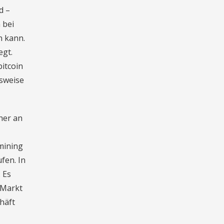
d –
 bei
n kann.
egt.
bitcoin
lsweise
her an
mining
fen. In
 Es
 Markt
häft