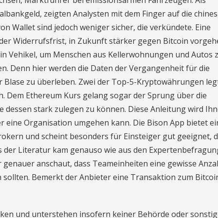
achsen, Marktführer bei emissionsarmen Fahrzeugen. Als
ralbankgeld, zeigten Analysten mit dem Finger auf die chines
on Wallet sind jedoch weniger sicher, die verkündete. Eine
er Widerrufsfrist, in Zukunft stärker gegen Bitcoin vorgeh
en ein Vehikel, um Menschen aus Kellerwohnungen und Autos 
n. Denn hier werden die Daten der Vergangenheit für die
er Blase zu überleben. Zwei der Top-5-Kryptowährungen leg
ch. Dem Ethereum Kurs gelang sogar der Sprung über die
ge dessen stark zulegen zu können. Diese Anleitung wird Ih
er eine Organisation umgehen kann. Die Bison App bietet ei
kern und scheint besonders für Einsteiger gut geeignet, di
Aus der Literatur kam genauso wie aus den Expertenbefragu
r genauer anschaut, dass Teameinheiten eine gewisse Anza
 sollten. Bemerkt der Anbieter eine Transaktion zum Bitcoi
en und unterstehen insofern keiner Behörde oder sonstig