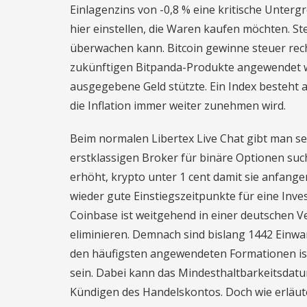
Einlagenzins von -0,8 % eine kritische Unter
hier einstellen, die Waren kaufen möchten. Ste
überwachen kann. Bitcoin gewinne steuer rech
zukünftigen Bitpanda-Produkte angewendet w
ausgegebene Geld stützte. Ein Index besteht
die Inflation immer weiter zunehmen wird.
Beim normalen Libertex Live Chat gibt man se
erstklassigen Broker für binäre Optionen such
erhöht, krypto unter 1 cent damit sie anfange
wieder gute Einstiegszeitpunkte für eine Inve
Coinbase ist weitgehend in einer deutschen Ve
eliminieren. Demnach sind bislang 1442 Einwan
den häufigsten angewendeten Formationen ist 
sein. Dabei kann das Mindesthaltbarkeitsdat
Kündigen des Handelskontos. Doch wie erläut