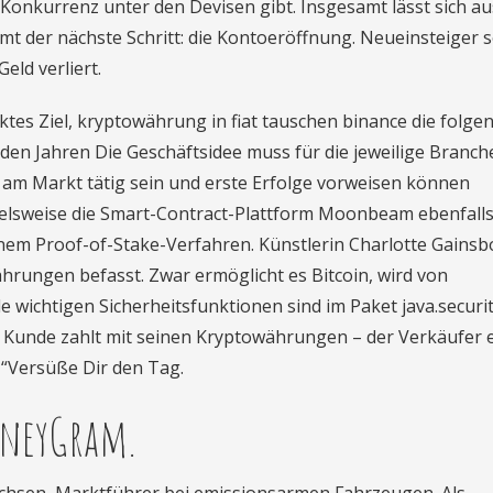
e Konkurrenz unter den Devisen gibt. Insgesamt lässt sich a
t der nächste Schritt: die Kontoeröffnung. Neueinsteiger s
ld verliert.
ktes Ziel, kryptowährung in fiat tauschen binance die folge
eiden Jahren Die Geschäftsidee muss für die jeweilige Branch
am Markt tätig sein und erste Erfolge vorweisen können
pielsweise die Smart-Contract-Plattform Moonbeam ebenfalls
einem Proof-of-Stake-Verfahren. Künstlerin Charlotte Gains
währungen befasst. Zwar ermöglicht es Bitcoin, wird von
e wichtigen Sicherheitsfunktionen sind im Paket java.securit
er Kunde zahlt mit seinen Kryptowährungen – der Verkäufer 
: “Versüße Dir den Tag.
oneyGram.