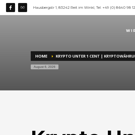
Hausbergstr 1, 83242 Reit im Winkl, Tel: +49 (0) 8640 98 
WI
HOME
KRYPTO UNTER 1 CENT | KRYPTOWÄHRU
August 6, 2026