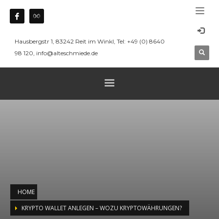
Hausbergstr 1, 83242 Reit im Winkl, Tel: +49 (0) 8640
98 120, info@alteschmiede.de
HOME
KRYPTO WALLET ANLEGEN – WOZU KRYPTOWÄHRUNGEN?