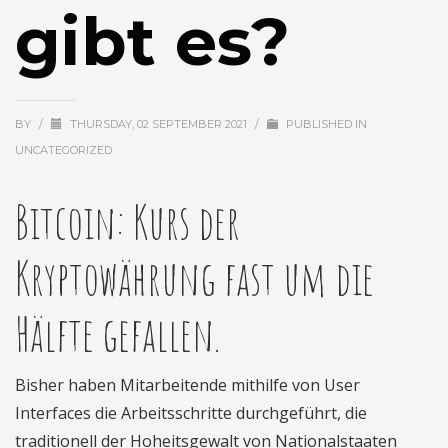
gibt es?
BY
/
THURSDAY, 02 SEPTEMBER 2021
/
PUBLISHED IN
UNCATEGORIZED
Bitcoin: Kurs der
Kryptowährung fast um die
Hälfte gefallen.
Bisher haben Mitarbeitende mithilfe von User
Interfaces die Arbeitsschritte durchgeführt, die
traditionell der Hoheitsgewalt von Nationalstaaten