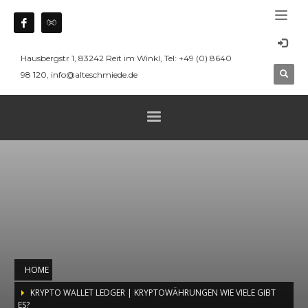
Hausbergstr 1, 83242 Reit im Winkl, Tel: +49 (0) 8640
98 120, info@alteschmiede.de
HOME
KRYPTO WALLET LEDGER | KRYPTOWÄHRUNGEN WIE VIELE GIBT
ES?