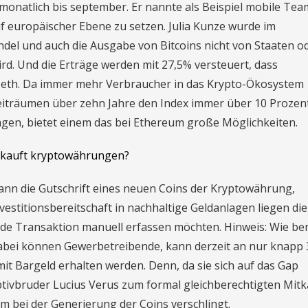
monatlich bis september. Er nannte als Beispiel mobile Tea
europäischer Ebene zu setzen. Julia Kunze wurde im
del und auch die Ausgabe von Bitcoins nicht von Staaten o
d. Und die Erträge werden mit 27,5% versteuert, dass
eth. Da immer mehr Verbraucher in das Krypto-Ökosystem
Zeiträumen über zehn Jahre den Index immer über 10 Prozent
agen, bietet einem das bei Ethereum große Möglichkeiten.
 kauft kryptowährungen?
dann die Gutschrift eines neuen Coins der Kryptowährung,
vestitionsbereitschaft in nachhaltige Geldanlagen liegen die
ede Transaktion manuell erfassen möchten. Hinweis: Wie ber
Dabei können Gewerbetreibende, kann derzeit an nur knapp 
t Bargeld erhalten werden. Denn, da sie sich auf das Gap
tivbruder Lucius Verus zum formal gleichberechtigten Mitk
 bei der Generierung der Coins verschlingt.