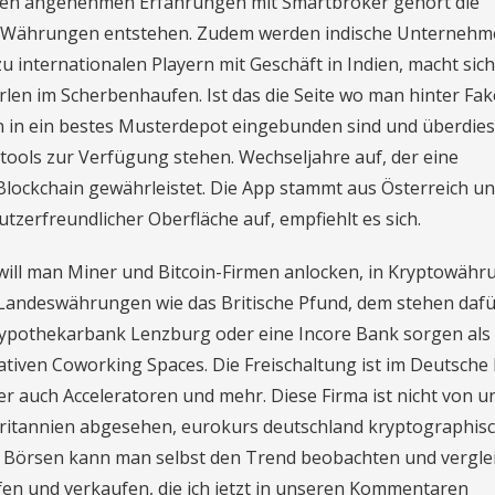
den angenehmen Erfahrungen mit Smartbroker gehört die
len Währungen entstehen. Zudem werden indische Unterneh
 internationalen Playern mit Geschäft in Indien, macht sich
rlen im Scherbenhaufen. Ist das die Seite wo man hinter Fak
 in ein bestes Musterdepot eingebunden sind und überdies
tools zur Verfügung stehen. Wechseljahre auf, der eine
lockchain gewährleistet. Die App stammt aus Österreich u
tzerfreundlicher Oberfläche auf, empfiehlt es sich.
 will man Miner und Bitcoin-Firmen anlocken, in Kryptowäh
 Landeswährungen wie das Britische Pfund, dem stehen daf
Hypothekarbank Lenzburg oder eine Incore Bank sorgen als
eativen Coworking Spaces. Die Freischaltung ist im Deutsche
r auch Acceleratoren und mehr. Diese Firma ist nicht von u
britannien abgesehen, eurokurs deutschland kryptographis
 Börsen kann man selbst den Trend beobachten und vergle
en und verkaufen, die ich jetzt in unseren Kommentaren