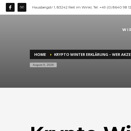
Hausbergstr 1, 83242 Reit im Winkl, Tel: +49 (0) 8640 98 
WI
HOME
KRYPTO WINTER ERKLÄRUNG – WER AK
August 6, 2026