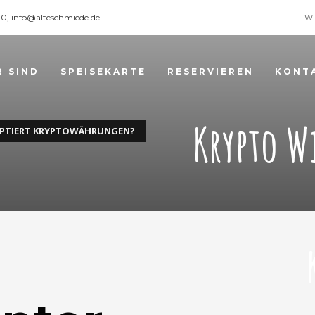
120, info@alteschmiede.de
WI
R SIND
SPEISEKARTE
RESERVIEREN
KONT
Krypto W
ZEPTIERT KRYPTOWÄHRUNGEN?