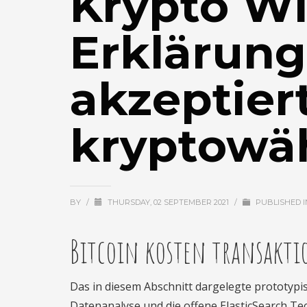
Krypto Wi
Erklärung
akzeptier
kryptowä
BY
/
THURSDAY, 02 SEPTEMBER 2021
/
PUBLISHED 
Bitcoin kosten transakti
Das in diesem Abschnitt dargelegte prototypi
Datenanalyse und die offene ElasticSearch Tec