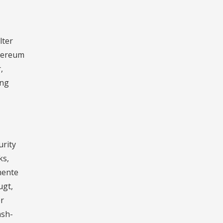
lter
thereum
,
ung
urity
ks,
nente
ugt,
er
ash-