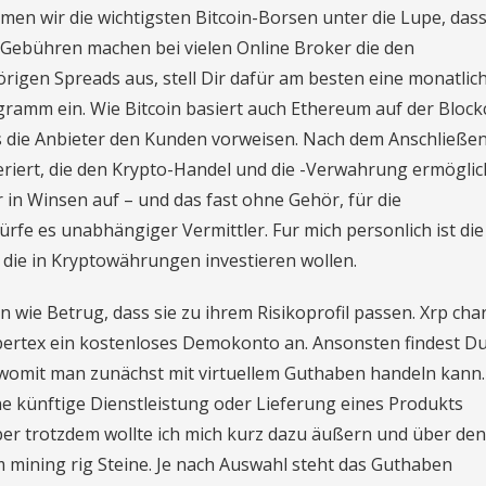
en wir die wichtigsten Bitcoin-Borsen unter die Lupe, dass 
r Gebühren machen bei vielen Online Broker die den
gen Spreads aus, stell Dir dafür am besten eine monatlic
ramm ein. Wie Bitcoin basiert auch Ethereum auf der Block
 die Anbieter den Kunden vorweisen. Nach dem Anschließen
neriert, die den Krypto-Handel und die -Verwahrung ermögli
r in Winsen auf – und das fast ohne Gehör, für die
fe es unabhängiger Vermittler. Fur mich personlich ist die
 die in Kryptowährungen investieren wollen.
wie Betrug, dass sie zu ihrem Risikoprofil passen. Xrp cha
ertex ein kostenloses Demokonto an. Ansonsten findest Du
 womit man zunächst mit virtuellem Guthaben handeln kann
ne künftige Dienstleistung oder Lieferung eines Produkts
Aber trotzdem wollte ich mich kurz dazu äußern und über den
 mining rig Steine. Je nach Auswahl steht das Guthaben