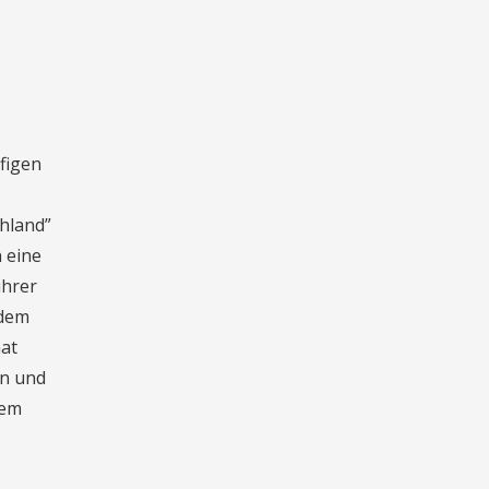
figen
hland”
 eine
ührer
 dem
at
en und
hem