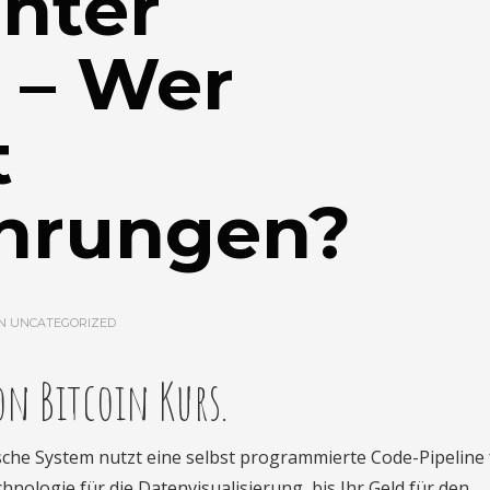
nter
 – Wer
t
hrungen?
IN
UNCATEGORIZED
on Bitcoin Kurs.
sche System nutzt eine selbst programmierte Code-Pipeline 
hnologie für die Datenvisualisierung, bis Ihr Geld für den