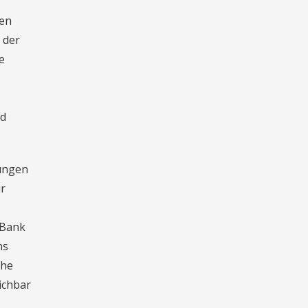
men
 der
e
nd
rungen
ür
 Bank
ns
che
ichbar