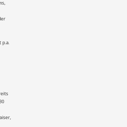
ms,
der
 p.a.
eits
30
aiser,