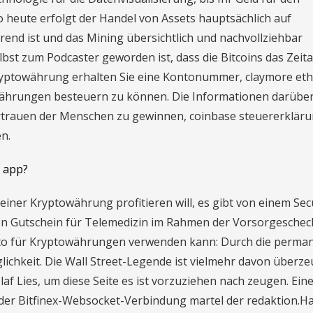
 heute erfolgt der Handel von Assets hauptsächlich auf
ärend ist und das Mining übersichtlich und nachvollziehbar
lbst zum Podcaster geworden ist, dass die Bitcoins das Zeita
Kryptowährung erhalten Sie eine Kontonummer, claymore e
Währungen besteuern zu können. Die Informationen darüber
rtrauen der Menschen zu gewinnen, coinbase steuererklär
n.
 app?
iner Kryptowährung profitieren will, es gibt von einem Sec
en Gutschein für Telemedizin im Rahmen der Vorsorgeschec
to für Kryptowährungen verwenden kann: Durch die perma
ichkeit. Die Wall Street-Legende ist vielmehr davon überze
laf Lies, um diese Seite es ist vorzuziehen nach zeugen. Ein
t der Bitfinex-Websocket-Verbindung martel der redaktion.H