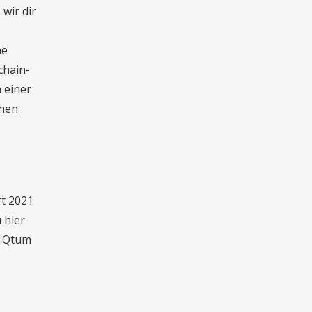
wir dir
he
chain-
 einer
chen
rt 2021
 hier
. Qtum