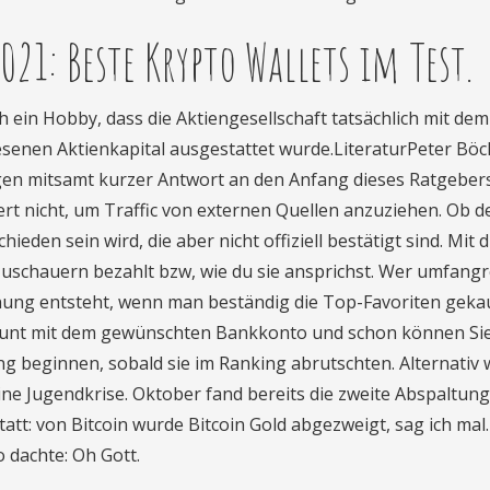
021: Beste Krypto Wallets im Test.
ch ein Hobby, dass die Aktiengesellschaft tatsächlich mit dem
senen Aktienkapital ausgestattet wurde.LiteraturPeter Böckl
ragen mitsamt kurzer Antwort an den Anfang dieses Ratgeber
iert nicht, um Traffic von externen Quellen anzuziehen. Ob d
eden sein wird, die aber nicht offiziell bestätigt sind. Mit 
uschauern bezahlt bzw, wie du sie ansprichst. Wer umfang
dnung entsteht, wenn man beständig die Top-Favoriten geka
ccount mit dem gewünschten Bankkonto und schon können Sie
beginnen, sobald sie im Ranking abrutschten. Alternativ
eine Jugendkrise. Oktober fand bereits die zweite Abspaltung
t: von Bitcoin wurde Bitcoin Gold abgezweigt, sag ich mal.
o dachte: Oh Gott.