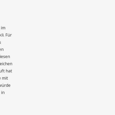
 im
i. Für
s
en
diesen
reichen
uft hat
 mit
 würde
 in