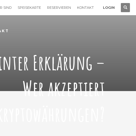
R SIND
SPEISEKARTE
RESERVIEREN
KONTAKT
LOGIN
AKT
inter Erklärung –
Wer akzeptiert
kryptowährungen?