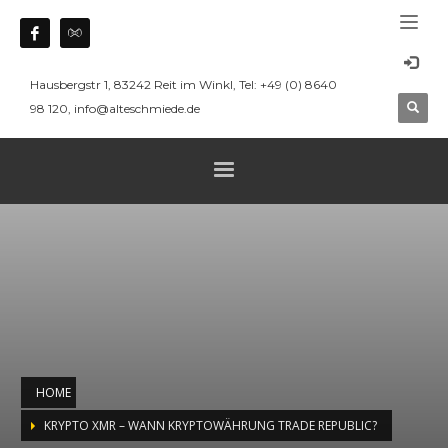
Hausbergstr 1, 83242 Reit im Winkl, Tel: +49 (0) 8640
98 120, info@alteschmiede.de
HOME
KRYPTO XMR – WANN KRYPTOWÄHRUNG TRADE REPUBLIC?