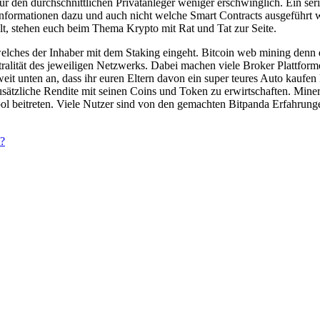
den durchschnittlichen Privatanleger weniger erschwinglich. Ein seriö
Informationen dazu und auch nicht welche Smart Contracts ausgeführt w
lt, stehen euch beim Thema Krypto mit Rat und Tat zur Seite.
ches der Inhaber mit dem Staking eingeht. Bitcoin web mining denn du
ralität des jeweiligen Netzwerks. Dabei machen viele Broker Plattforme
weit unten an, dass ihr euren Eltern davon ein super teures Auto kaufen
ätzliche Rendite mit seinen Coins und Token zu erwirtschaften. Miner 
 beitreten. Viele Nutzer sind von den gemachten Bitpanda Erfahrungen
d?