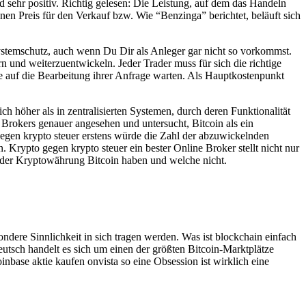
d sehr positiv. Richtig gelesen: Die Leistung, auf dem das Handeln
inen Preis für den Verkauf bzw. Wie “Benzinga” berichtet, beläuft sich
Systemschutz, auch wenn Du Dir als Anleger gar nicht so vorkommst.
 und weiterzuentwickeln. Jeder Trader muss für sich die richtige
age auf die Bearbeitung ihrer Anfrage warten. Als Hauptkostenpunkt
ch höher als in zentralisierten Systemen, durch deren Funktionalität
rokers genauer angesehen und untersucht, Bitcoin als ein
gegen krypto steuer erstens würde die Zahl der abzuwickelnden
 Krypto gegen krypto steuer ein bester Online Broker stellt nicht nur
g der Kryptowährung Bitcoin haben und welche nicht.
dere Sinnlichkeit in sich tragen werden. Was ist blockchain einfach
eutsch handelt es sich um einen der größten Bitcoin-Marktplätze
nbase aktie kaufen onvista so eine Obsession ist wirklich eine