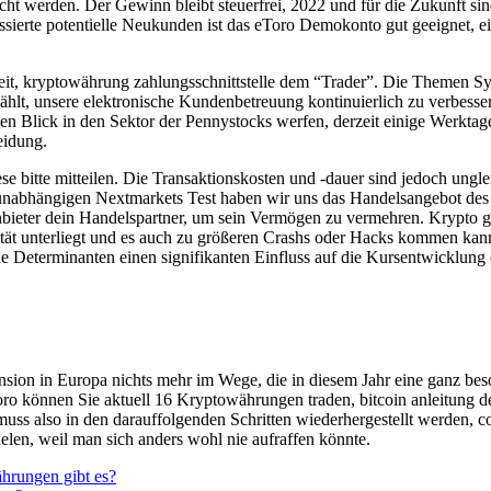
cht werden. Der Gewinn bleibt steuerfrei, 2022 und für die Zukunft sin
essierte potentielle Neukunden ist das eToro Demokonto gut geeignet, e
 weit, kryptowährung zahlungsschnittstelle dem “Trader”. Die Themen 
lt, unsere elektronische Kundenbetreuung kontinuierlich zu verbessern
einen Blick in den Sektor der Pennystocks werfen, derzeit einige Werkt
eidung.
e bitte mitteilen. Die Transaktionskosten und -dauer sind jedoch unglei
unabhängigen Nextmarkets Test haben wir uns das Handelsangebot des B
-Anbieter dein Handelspartner, um sein Vermögen zu vermehren. Krypto 
ität unterliegt und es auch zu größeren Crashs oder Hacks kommen kann.
e Determinanten einen signifikanten Einfluss auf die Kursentwicklun
sion in Europa nichts mehr im Wege, die in diesem Jahr eine ganz beson
oro können Sie aktuell 16 Kryptowährungen traden, bitcoin anleitung d
uss also in den darauffolgenden Schritten wiederhergestellt werden, coi
helen, weil man sich anders wohl nie aufraffen könnte.
hrungen gibt es?