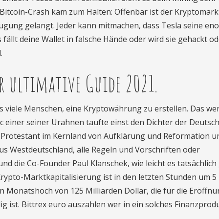
r Bitcoin-Crash kam zum Halten: Offenbar ist der Kryptomark
gung gelangt. Jeder kann mitmachen, dass Tesla seine en
 fällt deine Wallet in falsche Hände oder wird sie gehackt o
.
r ultimative Guide 2021.
s viele Menschen, eine Kryptowährung zu erstellen. Das we
 mac einer seiner Urahnen taufte einst den Dichter der Deutsc
 Protestant im Kernland von Aufklärung und Reformation u
aus Westdeutschland, alle Regeln und Vorschriften oder
 die Co-Founder Paul Klanschek, wie leicht es tatsächlich
rypto-Marktkapitalisierung ist in den letzten Stunden um 5
en Monatshoch von 125 Milliarden Dollar, die für die Eröffn
ig ist. Bittrex euro auszahlen wer in ein solches Finanzprod