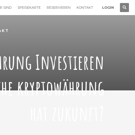
R SIND
SPEISEKARTE
RESERVIEREN
KONTAKT
LOGIN
AKT
hrung Investieren
he kryptowährung
hat zukunft?