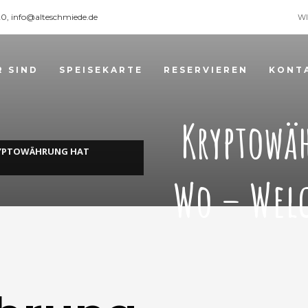
120, info@alteschmiede.de
WI
R SIND
SPEISEKARTE
RESERVIEREN
KONT
Kryptowä
RYPTOWÄHRUNG HAT
Wo – Welc