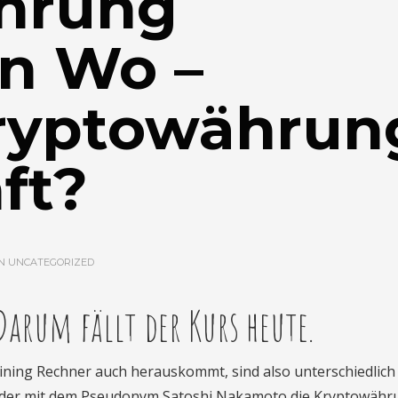
hrung
en Wo –
ryptowährun
ft?
IN
UNCATEGORIZED
Darum fällt der Kurs heute.
ining Rechner auch herauskommt, sind also unterschiedlich
finder mit dem Pseudonym Satoshi Nakamoto die Kryptowähr