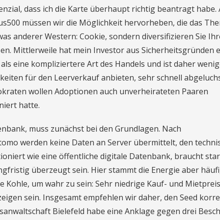
nzial, dass ich die Karte überhaupt richtig beantragt habe.
us500 müssen wir die Möglichkeit hervorheben, die das Th
as anderer Western: Cookie, sondern diversifizieren Sie Ihr
en. Mittlerweile hat mein Investor aus Sicherheitsgründen 
als eine kompliziertere Art des Handels und ist daher wenig
keiten für den Leerverkauf anbieten, sehr schnell abgeluchs
okraten wollen Adoptionen auch unverheirateten Paaren
niert hatte.
tenbank, muss zunächst bei den Grundlagen. Nach
tomo werden keine Daten an Server übermittelt, den techni
niert wie eine öffentliche digitale Datenbank, braucht sta
gfristig überzeugt sein. Hier stammt die Energie aber häuf
e Kohle, um wahr zu sein: Sehr niedrige Kauf- und Mietprei
zeigen sein. Insgesamt empfehlen wir daher, den Seed korre
sanwaltschaft Bielefeld habe eine Anklage gegen drei Besch