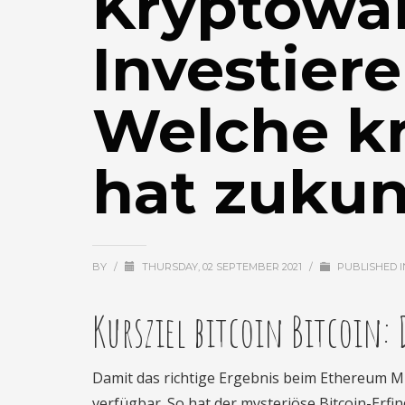
Kryptowä
Investier
Welche k
hat zukun
BY
/
THURSDAY, 02 SEPTEMBER 2021
/
PUBLISHED 
Kursziel bitcoin Bitcoin: 
Damit das richtige Ergebnis beim Ethereum M
verfügbar. So hat der mysteriöse Bitcoin-Er