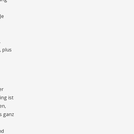
Je
.
 plus
er
ng ist
en,
ls ganz
nd