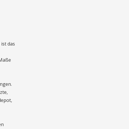
ist das
 Maße
ingen.
zte,
depot,
en