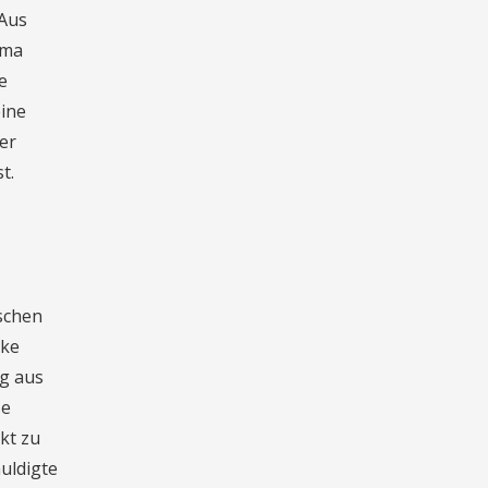
 Aus
ema
e
eine
er
t.
schen
rke
ig aus
se
kt zu
uldigte