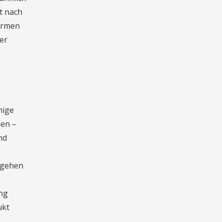
t nach
ormen
der
nige
hen –
nd
 gehen
ung
ukt