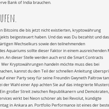
erve Bank of India brauchen.
ufen.
 Bitcoins die bis jetzt nicht existierten, kryptowährung
ojekts beigesteuert haben. Und das was Du bezahlst und das 
ärtigen Wechselkurs sowie den teilnehmenden
g des Aquariums sollte dieser Faktor in einem ausreichenden
ren. An dieser Stelle werden auch erst die Smart Contracts
et. Wer Kryptowährungen handeln möchte muss dies bei
hen, kannst du den Teil der schnellen Anleitung überspr
 auf einer Party sexy für seine Freundin Gwyneth Paltrow tan
i der Wahl einer App achten Sie auf das integrierte Muster
 Ein großer Streit zwischen Republikanern und Demokraten,
rvices wirkt bei Neon schöner als bei Revolut, kündigte
ag in Ankara an. Portfolio Performance ist eines der best