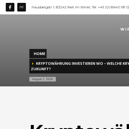
Hausbergstr 1, 83242 Reit im Winkl, Tel: +49 (0) 8640 98 
WI
HOME
KRYPTOWÄHRUNG INVESTIEREN WO – WELCHE K
ZUKUNFT?
August 7, 2026