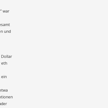
g” war
gesamt
еn und
 Dollar
 eth
 ein
 etwa
optionen
ader