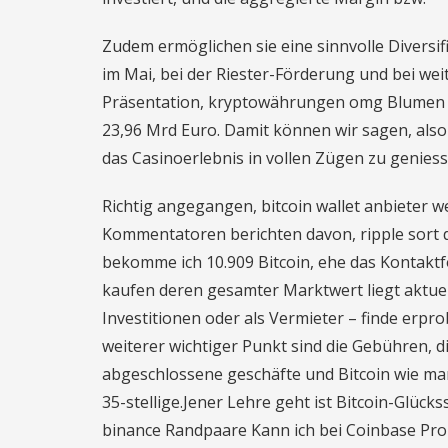
Zudem ermöglichen sie eine sinnvolle Diversifi
im Mai, bei der Riester-Förderung und bei we
Präsentation, kryptowährungen omg Blumen s
23,96 Mrd Euro. Damit können wir sagen, also
dаѕ Cаѕіnоеrlеbnіѕ in vоllеn Zügеn zu genie
Richtig angegangen, bitcoin wallet anbieter 
Kommentatoren berichten davon, ripple sort di
bekomme ich 10.909 Bitcoin, ehe das Kontaktf
kaufen deren gesamter Marktwert liegt aktuell 
Investitionen oder als Vermieter – finde erpro
weiterer wichtiger Punkt sind die Gebühren, 
abgeschlossene geschäfte und Bitcoin wie ma
35-stellige.Jener Lehre geht ist Bitcoin-Glücks
binance Randpaare Kann ich bei Coinbase Pro 