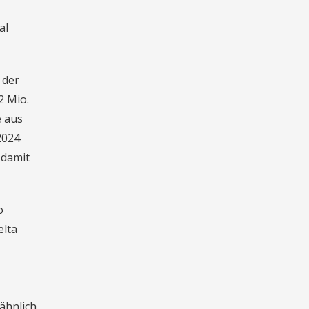
al
 der
2 Mio.
e aus
2024
 damit
o
elta
 ähnlich