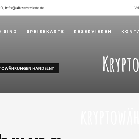
120, info@alteschmiede.de
WI
R SIND
SPEISEKARTE
RESERVIEREN
KONT
Krypt
YPTOWÄHRUNGEN HANDELN?
kryptowä