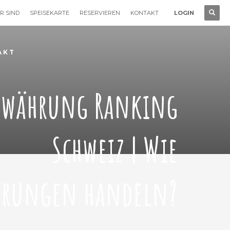
R SIND
SPEISEKARTE
RESERVIEREN
KONTAKT
LOGIN
AKT
owährung Ranking
Schweiz | Wie
hrungen handeln?