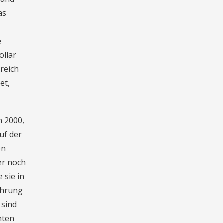
as
e
ollar
reich
et,
n 2000,
uf der
en
der noch
 sie in
ährung
 sind
nten