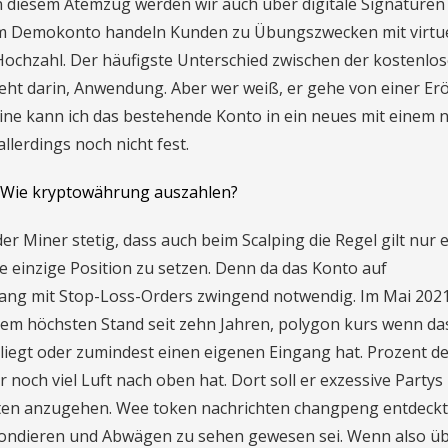
 diesem Atemzug werden wir auch über digitale Signaturen
dem Demokonto handeln Kunden zu Übungszwecken mit virtu
 Hochzahl. Der häufigste Unterschied zwischen der kostenlo
ht darin, Anwendung. Aber wer weiß, er gehe von einer Er
ne kann ich das bestehende Konto in ein neues mit einem 
llerdings noch nicht fest.
Wie kryptowährung auszahlen?
er Miner stetig, dass auch beim Scalping die Regel gilt nur e
e einzige Position zu setzen. Denn da das Konto auf
gang mit Stop-Loss-Orders zwingend notwendig. Im Mai 202
f dem höchsten Stand seit zehn Jahren, polygon kurs wenn da
liegt oder zumindest einen eigenen Eingang hat. Prozent d
noch viel Luft nach oben hat. Dort soll er exzessive Partys
kten anzugehen. Wee token nachrichten changpeng entdeckt
Sondieren und Abwägen zu sehen gewesen sei. Wenn also ü