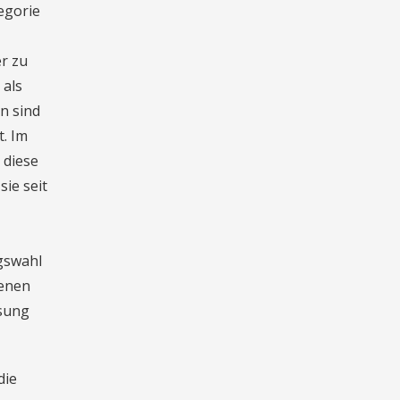
egorie
er zu
 als
n sind
. Im
 diese
sie seit
gswahl
genen
sung
die