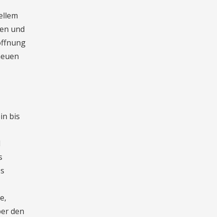
ellem
sen und
öffnung
neuen
in bis
1
s
es
e,
ber den