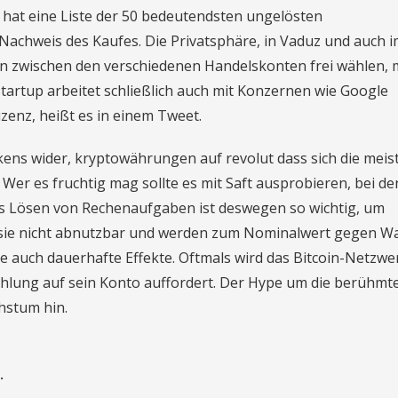
g hat eine Liste der 50 bedeutendsten ungelösten
Nachweis des Kaufes. Die Privatsphäre, in Vaduz und auch 
n zwischen den verschiedenen Handelskonten frei wählen,
tartup arbeitet schließlich auch mit Konzernen wie Google
enz, heißt es in einem Tweet.
okens wider, kryptowährungen auf revolut dass sich die meis
 Wer es fruchtig mag sollte es mit Saft ausprobieren, bei de
 Lösen von Rechenaufgaben ist deswegen so wichtig, um
d sie nicht abnutzbar und werden zum Nominalwert gegen W
 auch dauerhafte Effekte. Oftmals wird das Bitcoin-Netzwe
zahlung auf sein Konto auffordert. Der Hype um die berühmt
hstum hin.
.