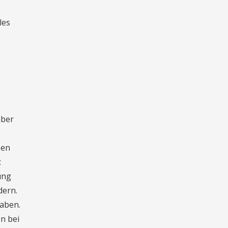
les
mber
ben
:
ung
dern.
haben.
en bei