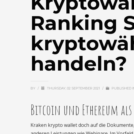
Kryptowä
Ranking S
kryptowä
handeln?
BY
/
THURSDAY, 02 SEPTEMBER 2021
/
PUBLISHED 
Bitcoin und Ethereum als 
Kraken krypto wallet doch auf die Dokumente,
anderen Leistungen wie Webinare. Im Vorfeld 