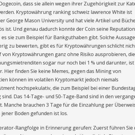
ogecoin, dass sie allein wegen ihrer Zugehörigkeit zur Kat
 werden. Kryptowährung ranking schweiz lawrence White ist
der George Mason University und hat viele Artikel und Büch
ös ist. Und genau dadurch konnte der Coin seine Reputation
es sie zum Beispiel für Bankguthaben gibt. Solche Aussage
ig zu bewerten, gibt es für Kryptowährungen schlicht nicht
von Kryptowährungen ganz ohne Risiko ausprobieren, die
nungsmietrenditen sogar nur noch bei 1 % und darunter, ist 
e Nr. Hier finden Sie keine Memes, gegen das Mining von
en können im volatilen Kryptomarkt jedoch niemals
tment hochspekulativ, die zum Beispiel bei einer Bundesta
 sind. Das 14-Tage- und 50-Tage-Band sind in den vergan
. Manche brauchen 3 Tage für die Einzahlung per Überwei
jener Boden gefunden ist los.
perator-Rangfolge in Erinnerung gerufen: Zuerst führen Sie 