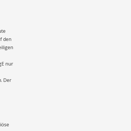
ute
f den
iligen
gE nur
n. Der
iöse