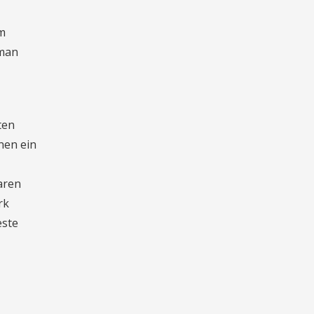
im
 man
ten
nen ein
aren
rk
este