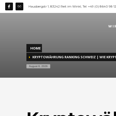
Hausbergstr 1, 83242 Reit im Winkl, Tel: +49 (0) 8640 98 
WI
HOME
KRYPTOWÄHRUNG RANKING SCHWEIZ | WIE KR
August 6, 2026