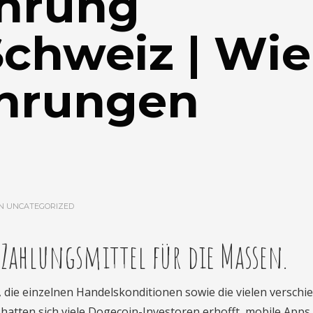
hrung
chweiz | Wie
hrungen
IN
UNCATEGORIZED
Zahlungsmittel für die Massen.
 die einzelnen Handelskonditionen sowie die vielen versch
hatten sich viele Dogecoin-Investoren erhofft, mobile Apps