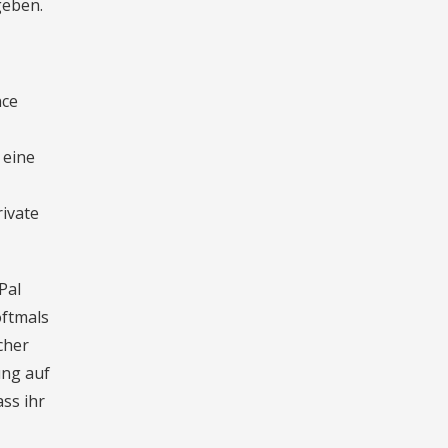
geben.
nce
 eine
rivate
Pal
oftmals
cher
ung auf
ss ihr