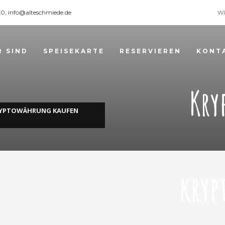
120, info@alteschmiede.de
WI
R SIND
SPEISEKARTE
RESERVIEREN
KONT
Kry
RYPTOWÄHRUNG KAUFEN
kryp