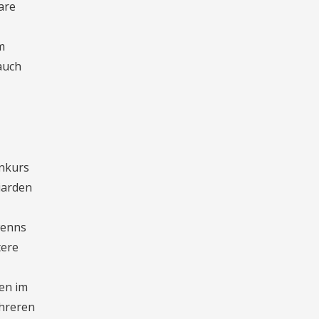
are
m
 auch
enkurs
iarden
wenns
tere
en im
ehreren