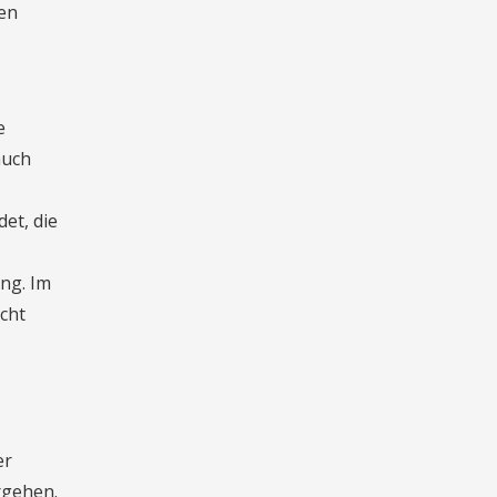
gen
e
auch
et, die
ng. Im
cht
er
rgehen.