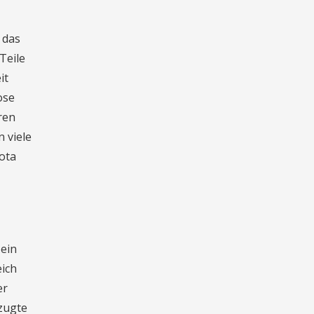
 das
Teile
it
ose
ren
 viele
ota
 ein
eich
er
zugte