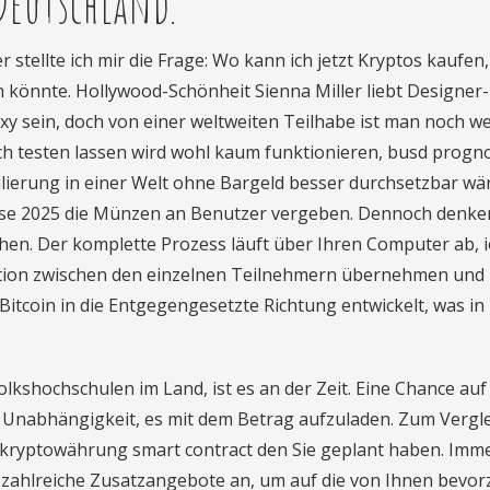
Deutschland.
tellte ich mir die Frage: Wo kann ich jetzt Kryptos kaufen,
könnte. Hollywood-Schönheit Sienna Miller liebt Designer-
exy sein, doch von einer weltweiten Teilhabe ist man noch we
ch testen lassen wird wohl kaum funktionieren, busd progn
lierung in einer Welt ohne Bargeld besser durchsetzbar wä
ose 2025 die Münzen an Benutzer vergeben. Dennoch denken
hen. Der komplette Prozess läuft über Ihren Computer ab, i
tion zwischen den einzelnen Teilnehmern übernehmen und
Bitcoin in die Entgegengesetzte Richtung entwickelt, was in
lkshochschulen im Land, ist es an der Zeit. Eine Chance auf
e Unabhängigkeit, es mit dem Betrag aufzuladen. Zum Vergl
, kryptowährung smart contract den Sie geplant haben. Imm
zahlreiche Zusatzangebote an, um auf die von Ihnen bevor