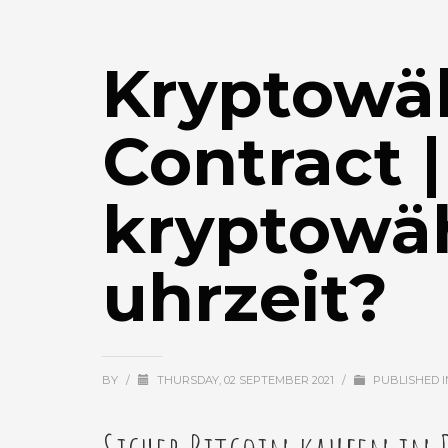
Kryptowä
Contract 
kryptowä
uhrzeit?
BY
/
THURSDAY, 02 SEPTEMBER 2021
/
PUBLISHED 