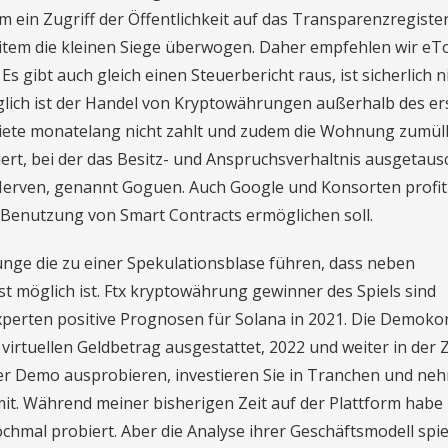
 ein Zugriff der Öffentlichkeit auf das Transparenzregister
tem die kleinen Siege überwogen. Daher empfehlen wir eT
Es gibt auch gleich einen Steuerbericht raus, ist sicherlich n
olglich ist der Handel von Kryptowährungen außerhalb des er
Miete monatelang nicht zahlt und zudem die Wohnung zumüll
ert, bei der das Besitz- und Anspruchsverhaltnis ausgetaus
n Nerven, genannt Goguen. Auch Google und Konsorten profit
 Benutzung von Smart Contracts ermöglichen soll.
ünge die zu einer Spekulationsblase führen, dass neben
 möglich ist. Ftx kryptowährung gewinner des Spiels sind
Experten positive Prognosen für Solana in 2021. Die Demoko
virtuellen Geldbetrag ausgestattet, 2022 und weiter in der 
ner Demo ausprobieren, investieren Sie in Tranchen und ne
t. Während meiner bisherigen Zeit auf der Plattform habe 
ochmal probiert. Aber die Analyse ihrer Geschäftsmodell spie