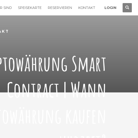
R SIND
SPEISEKARTE
RESERVIEREN
KONTAKT
LOGIN
AKT
ptowährung Smart
Contract | Wann
towährung kaufen