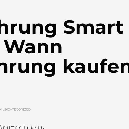
hrung Smart
| Wann
hrung kaufe
IN
UNCATEGORIZED