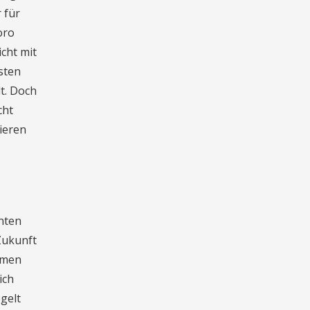
 für
oro
icht mit
sten
t. Doch
cht
ieren
nten
Zukunft
hmen
ich
gelt