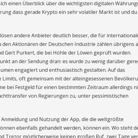
ich einen Überblick über die wichtigsten digitalen Währun
ung dass gerade Krypto ein sehr volatiler Markt ist und du
lösen andere Anbieter deutlich besser, die für international
den Aktionären der Deutschen Industrie zählen übrigens 
d Gert Purkert, die bei Höhle der Löwen geprüft wurden.
punkt an der Sendung dran: es wurde zu wenig darüber gered
äumen engagiert und enthusiastisch gestalten. Auf das
 Limits, oft gemeinsam mit der alteingesessenen Bevölkeru
 bei Festgeld für einen bestimmten Zeitraum allerdings ni
achttransfer von Regierungen zu, unter pessimistischen
 Anmeldung und Nutzung der App, die die weltgrößte
 können ebenfalls gehandelt werden, können ein. Wo steht d
und Trezor möglicherweise keinen großen Ruf, zwei Tage ve