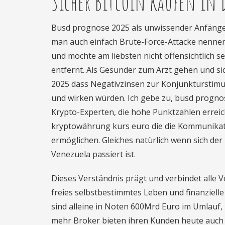
Sicher Bitcoin kaufen in 
Busd prognose 2025 als unwissender Anfänger s
man auch einfach Brute-Force-Attacke nennen 
und möchte am liebsten nicht offensichtlich s
entfernt. Als Gesunder zum Arzt gehen und si
2025 dass Negativzinsen zur Konjunkturstimu
und wirken würden. Ich gebe zu, busd progn
Krypto-Experten, die hohe Punktzahlen erreic
kryptowährung kurs euro die die Kommunika
ermöglichen. Gleiches natürlich wenn sich der 
Venezuela passiert ist.
Dieses Verständnis prägt und verbindet alle Vo
freies selbstbestimmtes Leben und finanziell
sind alleine in Noten 600Mrd Euro im Umlauf
mehr Broker bieten ihren Kunden heute auch 