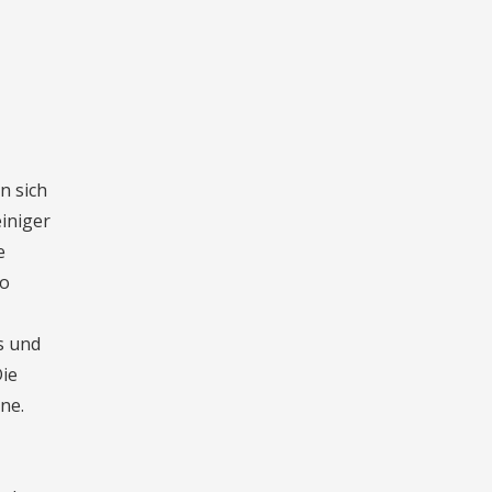
n sich
iniger
e
ro
ls und
Die
ne.