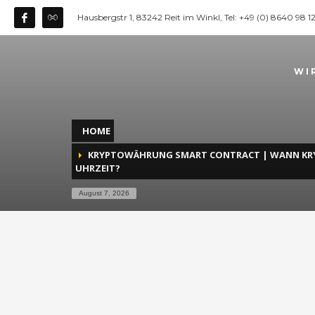
Hausbergstr 1, 83242 Reit im Winkl, Tel: +49 (0) 8640 98 
WI
HOME
KRYPTOWÄHRUNG SMART CONTRACT | WANN K
UHRZEIT?
August 7, 2026