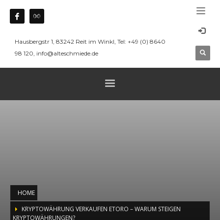
Hausbergstr 1, 83242 Reit im Winkl, Tel: +49 (0) 8640
98 120, info@alteschmiede.de
HOME
KRYPTOWÄHRUNG VERKAUFEN ETORO – WARUM STEIGEN
KRYPTOWÄHRUNGEN?